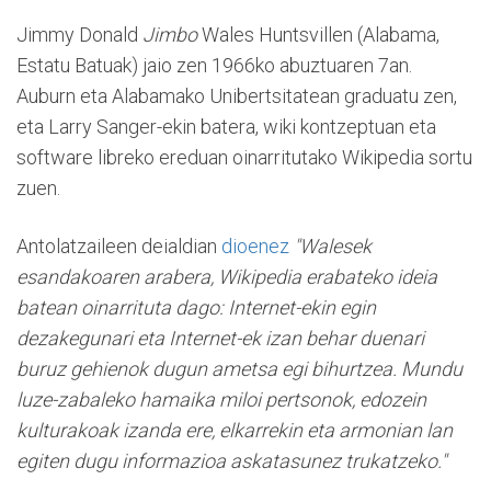
Jimmy Donald
Jimbo
Wales Huntsvillen (Alabama,
Estatu Batuak) jaio zen 1966ko abuztuaren 7an.
Auburn eta Alabamako Unibertsitatean graduatu zen,
eta Larry Sanger-ekin batera, wiki kontzeptuan eta
software libreko ereduan oinarritutako Wikipedia sortu
zuen.
Antolatzaileen deialdian
dioenez
"Walesek
esandakoaren arabera, Wikipedia erabateko ideia
batean oinarrituta dago: Internet-ekin egin
dezakegunari eta Internet-ek izan behar duenari
buruz gehienok dugun ametsa egi bihurtzea. Mundu
luze-zabaleko hamaika miloi pertsonok, edozein
kulturakoak izanda ere, elkarrekin eta armonian lan
egiten dugu informazioa askatasunez trukatzeko."