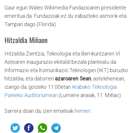
Gaur egun Wales Wikimedia Fundazioaren presidente
emeritua da. Fundazioak ez du irabazteko asmorik eta
Tampan dago (Florida).
Hitzaldia Miñaon
Hitzaldia Zientzia, Teknologia eta Berrikuntzaren VI.
Astearen inaugurazio-ekitaldi bezala planteatu da.
Informazio eta Komunikazio Teknologiei (IKT) buruzko
hitzaldia, eta datorren
azaroaren 5ean
, astelehenean,
izango da, goizeko 11:00etan
Arabako Teknologia
Parkeko Auditoriumean
(Lumiere anaiak, 11. Miñao).
Sarrera doan da, izen emateak
hemen
.