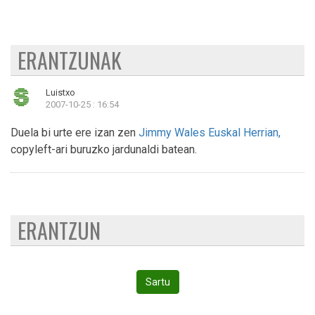
ERANTZUNAK
Luistxo
2007-10-25 : 16:54
Duela bi urte ere izan zen
Jimmy Wales Euskal Herrian,
copyleft-ari buruzko jardunaldi batean.
ERANTZUN
Sartu