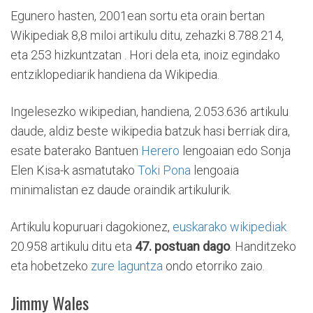
Egunero hasten, 2001ean sortu eta orain bertan
Wikipediak 8,8 miloi artikulu ditu, zehazki 8.788.214,
eta 253 hizkuntzatan . Hori dela eta, inoiz egindako
entziklopediarik handiena da Wikipedia.
Ingelesezko wikipedian, handiena, 2.053.636 artikulu
daude, aldiz beste wikipedia batzuk hasi berriak dira,
esate baterako Bantuen
Herero
lengoaian edo Sonja
Elen Kisa-k asmatutako
Toki Pona
lengoaia
minimalistan ez daude oraindik artikulurik.
Artikulu kopuruari dagokionez,
euskarako wikipediak
20.958 artikulu ditu eta
47. postuan dago
. Handitzeko
eta hobetzeko
zure laguntza
ondo etorriko zaio.
Jimmy Wales