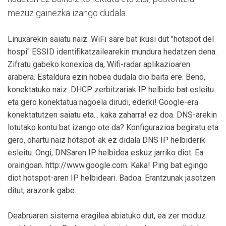
mezuz gainezka izango dudala.
Linuxarekin saiatu naiz. WiFi sare bat ikusi dut "hotspot del
hospi" ESSID identifikatzailearekin mundura hedatzen dena.
Zifratu gabeko konexioa da, Wifi-radar aplikazioaren
arabera. Estaldura ezin hobea dudala dio baita ere. Beno,
konektatuko naiz. DHCP zerbitzariak IP helbide bat esleitu
eta gero konektatua nagoela dirudi, ederki! Google-era
konektatutzen saiatu eta... kaka zaharra! ez doa. DNS-arekin
lotutako kontu bat izango ote da? Konfigurazioa begiratu eta
gero, ohartu naiz hotspot-ak ez didala DNS IP helbiderik
esleitu. Ongi, DNSaren IP helbidea eskuz jarriko diot. Ea
oraingoan. http://www.google.com. Kaka! Ping bat egingo
diot hotspot-aren IP helbideari. Badoa. Erantzunak jasotzen
ditut, arazorik gabe.
Deabruaren sistema eragilea abiatuko dut, ea zer moduz