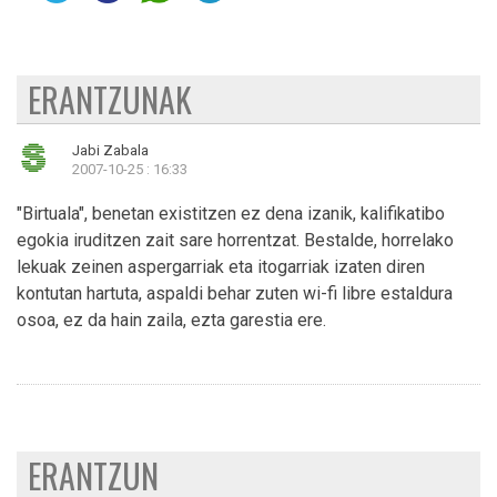
ERANTZUNAK
Jabi Zabala
2007-10-25 : 16:33
"Birtuala", benetan existitzen ez dena izanik, kalifikatibo
egokia iruditzen zait sare horrentzat. Bestalde, horrelako
lekuak zeinen aspergarriak eta itogarriak izaten diren
kontutan hartuta, aspaldi behar zuten wi-fi libre estaldura
osoa, ez da hain zaila, ezta garestia ere.
ERANTZUN