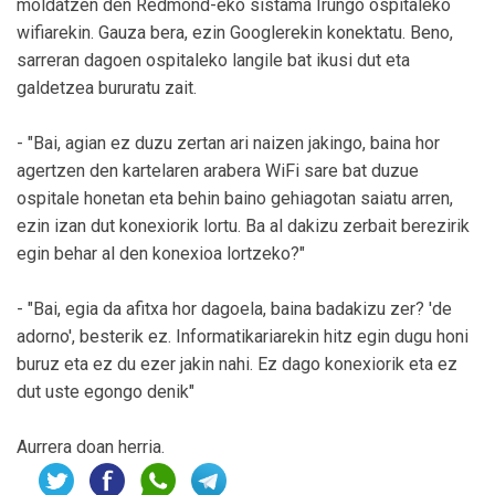
moldatzen den Redmond-eko sistama Irungo ospitaleko
wifiarekin. Gauza bera, ezin Googlerekin konektatu. Beno,
sarreran dagoen ospitaleko langile bat ikusi dut eta
galdetzea bururatu zait.
- "Bai, agian ez duzu zertan ari naizen jakingo, baina hor
agertzen den kartelaren arabera WiFi sare bat duzue
ospitale honetan eta behin baino gehiagotan saiatu arren,
ezin izan dut konexiorik lortu. Ba al dakizu zerbait berezirik
egin behar al den konexioa lortzeko?"
- "Bai, egia da afitxa hor dagoela, baina badakizu zer? 'de
adorno', besterik ez. Informatikariarekin hitz egin dugu honi
buruz eta ez du ezer jakin nahi. Ez dago konexiorik eta ez
dut uste egongo denik"
Aurrera doan herria.