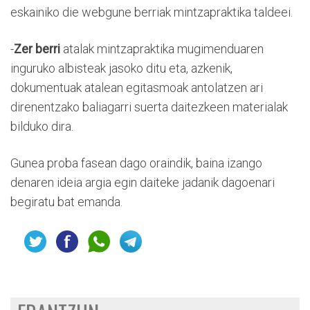
eskainiko die webgune berriak mintzapraktika taldeei.
-
Zer berri
atalak mintzapraktika mugimenduaren
inguruko albisteak jasoko ditu eta, azkenik,
dokumentuak atalean egitasmoak antolatzen ari
direnentzako baliagarri suerta daitezkeen materialak
bilduko dira.
Gunea proba fasean dago oraindik, baina izango
denaren ideia argia egin daiteke jadanik dagoenari
begiratu bat emanda.