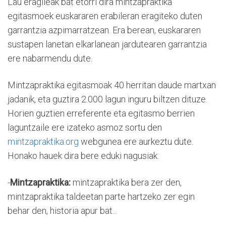
Lau eragileak bat etorri dira mintzapraktika
egitasmoek euskararen erabileran eragiteko duten
garrantzia azpimarratzean. Era berean, euskararen
sustapen lanetan elkarlanean jardutearen garrantzia
ere nabarmendu dute.
Mintzapraktika egitasmoak 40 herritan daude martxan
jadanik, eta guztira 2.000 lagun inguru biltzen dituze.
Horien guztien erreferente eta egitasmo berrien
laguntzaile ere izateko asmoz sortu den
mintzapraktika.org
webgunea ere aurkeztu dute.
Honako hauek dira bere eduki nagusiak:
-
Mintzapraktika:
mintzapraktika bera zer den,
mintzapraktika taldeetan parte hartzeko zer egin
behar den, historia apur bat...