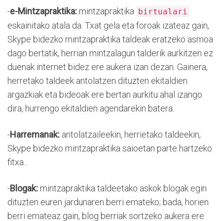
-
e-Mintzapraktika:
mintzapraktika
birtualari
eskainitako atala da. Txat gela eta foroak izateaz gain,
Skype bidezko mintzapraktika taldeak eratzeko asmoa
dago bertatik, herrian mintzalagun talderik aurkitzen ez
duenak internet bidez ere aukera izan dezan. Gainera,
herretako taldeek antolatzen dituzten ekitaldien
argazkiak eta bideoak ere bertan aurkitu ahal izango
dira, hurrengo ekitaldien agendarekin batera.
-
Harremanak:
antolatzaileekin, herrietako taldeekin,
Skype bidezko mintzapraktika saioetan parte hartzeko
fitxa...
-
Blogak:
mintzapraktika taldeetako askok blogak egin
dituzten euren jardunaren berri emateko; bada, horien
berri emateaz gain, blog berriak sortzeko aukera ere