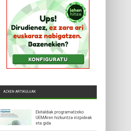
AZKEN ARTIKULUAK
Ekitaldiak programatzeko
UEMAren hizkuntza irizpideak
eta gida