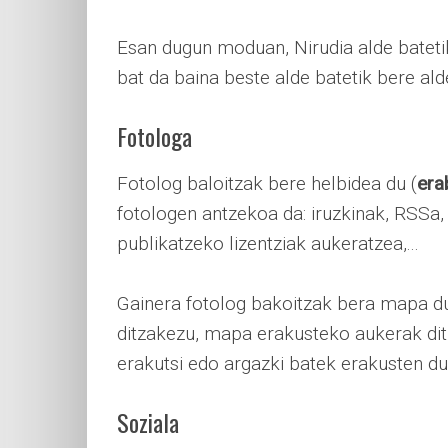
Esan dugun moduan, Nirudia alde bateti
bat da baina beste alde batetik bere ald
Fotologa
Fotolog baloitzak bere helbidea du (
era
fotologen antzekoa da: iruzkinak, RSSa, 
publikatzeko lizentziak aukeratzea,...
Gainera fotolog bakoitzak bera mapa du
ditzakezu, mapa erakusteko aukerak ditu
erakutsi edo argazki batek erakusten du
Soziala