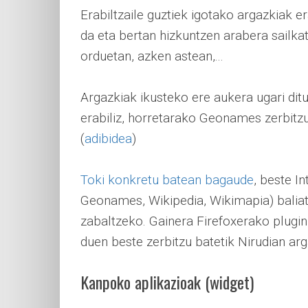
Erabiltzaile guztiek igotako argazkiak e
da eta bertan hizkuntzen arabera sailka
orduetan, azken astean,...
Argazkiak ikusteko ere aukera ugari ditu
erabiliz, horretarako Geonames zerbitzu
(
adibidea
)
Toki konkretu batean bagaude
, beste I
Geonames, Wikipedia, Wikimapia) baliat
zabaltzeko. Gainera Firefoxerako plugi
duen beste zerbitzu batetik Nirudian arg
Kanpoko aplikazioak (widget)