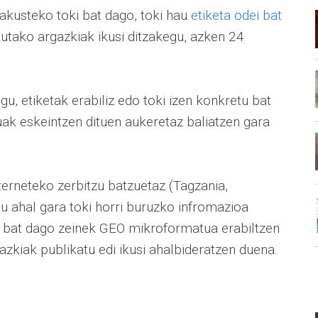
rakusteko toki bat dago, toki hau
etiketa odei bat
tutako argazkiak ikusi ditzakegu, azken 24
gu, etiketak erabiliz edo toki izen konkretu bat
ak eskeintzen dituen aukeretaz baliatzen gara
nterneteko zerbitzu batzuetaz (Tagzania,
u ahal gara toki horri buruzko infromazioa
n bat dago zeinek GEO mikroformatua erabiltzen
azkiak publikatu edi ikusi ahalbideratzen duena.