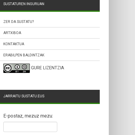
SUSTATUREN INGURUAN
ZER DA SUSTATU?
ARTXIBOA
KONTAKTUA
ERABILPEN BALDINTZAK
GURE LIZENTZIA
JARRAITU SUSTATU.EUS
E-postaz, mezuz mezu: