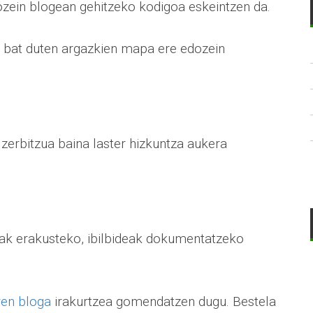
ozein blogean gehitzeko kodigoa eskeintzen da.
 bat duten argazkien mapa ere edozein
 zerbitzua baina laster hizkuntza aukera
iak erakusteko, ibilbideak dokumentatzeko
ren bloga
irakurtzea gomendatzen dugu. Bestela