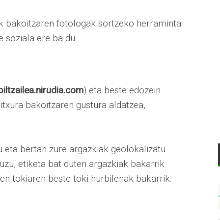
k bakoitzaren fotologak sortzeko herraminta
e soziala ere ba du.
biltzailea.nirudia.com
) eta beste edozein
itxura bakoitzaren gustura aldatzea,
 eta bertan zure argazkiak geolokalizatu
zu, etiketa bat duten argazkiak bakarrik
en tokiaren beste toki hurbilenak bakarrik.