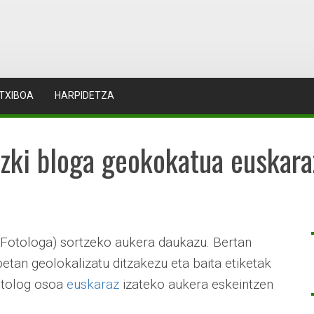
TXIBOA
HARPIDETZA
azki bloga geokokatua euskara
Fotologa) sortzeko aukera daukazu. Bertan
tan geolokalizatu ditzakezu eta baita etiketak
fotolog osoa
euskaraz
izateko aukera eskeintzen