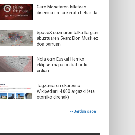
Gure Monetaren billeteen
diseinua ere aukeratu behar da
SpaceX suziriaren talka Ilargian
abuztuaren 5ean: Elon Musk ez
doa barruan
Nola egin Euskal Herriko
eklipse-mapa on bat ordu
erdian
Tagzaniaren ekarpena
Wikipediari: 4.000 argazki (eta
etorriko direnak)
»»
Jardun osoa