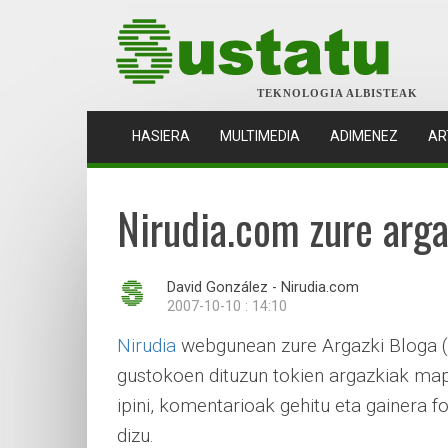
TEKNOLOGIA ALBISTEAK
(CURRENT)
HASIERA
MULTIMEDIA
ADIMENEZ
AR
Nirudia.com zure arg
David González - Nirudia.com
2007-10-10 : 14:10
Nirudia
webgunean zure Argazki Bloga (
gustokoen dituzun tokien argazkiak mape
ipini, komentarioak gehitu eta gainera 
dizu.