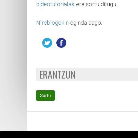
bideotutorialak
ere sortu ditugu.
Nireblogekin
eginda dago.
ERANTZUN
Sartu