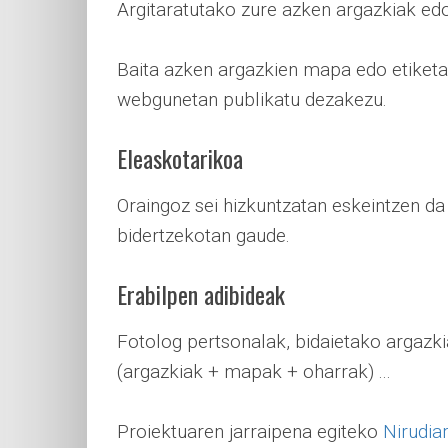
Argitaratutako zure azken argazkiak ed
Baita azken argazkien mapa edo etiketa
webgunetan publikatu dezakezu.
Eleaskotarikoa
Oraingoz sei hizkuntzatan eskeintzen da
bidertzekotan gaude.
Erabilpen adibideak
Fotolog pertsonalak, bidaietako argazk
(argazkiak + mapak + oharrak) ...
Proiektuaren jarraipena egiteko
Nirudia