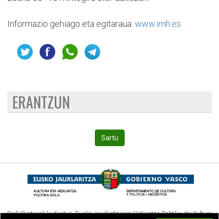
Informazio gehiago eta egitaraua:
www.imh.es
ERANTZUN
Sartu
CodeSyntaxek kudeatua,
Eusko Jaurlaritzaren Hizkuntza Politika eta Kultura