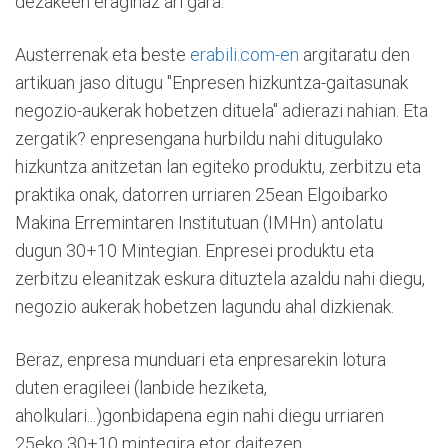
dezakeen eraginaz ari gara.
Austerrenak eta beste
erabili.com-en
argitaratu den
artikuan jaso ditugu "Enpresen hizkuntza-gaitasunak
negozio-aukerak hobetzen dituela" adierazi nahian. Eta
zergatik? enpresengana hurbildu nahi ditugulako
hizkuntza anitzetan lan egiteko produktu, zerbitzu eta
praktika onak, datorren urriaren 25ean Elgoibarko
Makina Erremintaren Institutuan (IMHn) antolatu
dugun 30+10 Mintegian. Enpresei produktu eta
zerbitzu eleanitzak eskura dituztela azaldu nahi diegu,
negozio aukerak hobetzen lagundu ahal dizkienak.
Beraz, enpresa munduari eta enpresarekin lotura
duten eragileei (lanbide heziketa,
aholkulari...)gonbidapena egin nahi diegu urriaren
25eko 30+10 mintegira etor daitezen.