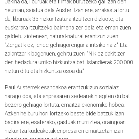
Jakina da, liburuak eta filmak burutzeko gai izan den
neurrian, saiatua dela Auster. Izan ere, arrakasta lortu
du, liburuak 35 hizkuntzatara itzultzen dizkiote, eta
euskarara itzultzeko baimena zer dela eta eman zuen
galdetu ziotenean, natural-natural erantzun zuen:
"Zergatik ez, jende gehiagorengana iritsiko naiz." Eta
zalantzarik bagenuen, gehitu zuen: "Nik ez dakit zer
den hedadura urriko hizkuntza bat. Islandierak 200.000
hiztun ditu eta hizkuntza osoa da."
Paul Austerrek esandakoa erantzukizun sozialaz
harago doa, eta enpresaren xedearekin egiten du bat:
bezero gehiago lortuta, emaitza ekonomiko hobea.
Azken helburu hori lortzeko beste bide batzuk izan
badira ere, esaterako, gastuak murriztea, oraingoan,
hizkuntza-kudeaketak enpresaren emaitzetan izan