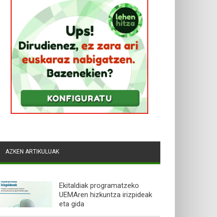
AZKEN ARTIKULUAK
Ekitaldiak programatzeko
UEMAren hizkuntza irizpideak
eta gida