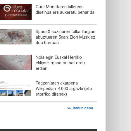
Gure Monetaren billeteen
diseinua ere aukeratu behar da
SpaceX suziriaren talka Ilargian
abuztuaren 5ean: Elon Musk ez
doa barruan
Nola egin Euskal Herriko
eklipse-mapa on bat ordu
erdian
Tagzaniaren ekarpena
Wikipediari: 4.000 argazki (eta
etorriko direnak)
»»
Jardun osoa