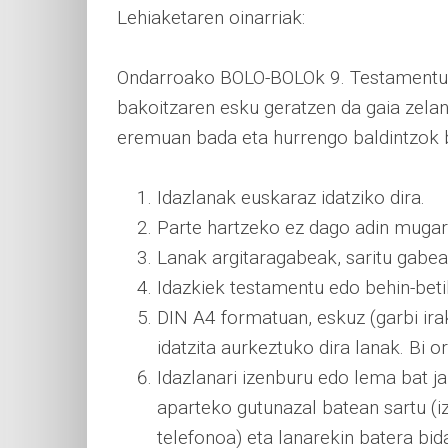
Lehiaketaren oinarriak:
Ondarroako BOLO-BOLOk 9. Testamentu G
bakoitzaren esku geratzen da gaia zelan
eremuan bada eta hurrengo baldintzok b
Idazlanak euskaraz idatziko dira.
Parte hartzeko ez dago adin mugar
Lanak argitaragabeak, saritu gabeak
Idazkiek testamentu edo behin-beti
DIN A4 formatuan, eskuz (garbi i
idatzita aurkeztuko dira lanak. Bi 
Idazlanari izenburu edo lema bat ja
aparteko gutunazal batean sartu (
telefonoa) eta lanarekin batera bida