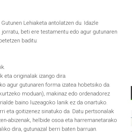
utunen Lehiaketa antolatzen du. Idazle
 jorratu, beti ere testamentu edo agur gutunaren
etetzen baditu:
ik.
 eta originalak izango dira.
ko agur gutunaren forma izatea hobetsiko da.
rakurtzeko moduan), makinaz edo ordenadorez
orrialde baino luzeagoko lanik ez da onartuko.
rri eta goitizenez sinatuko da. Datu pertsonalak
izen-abizenak, helbide osoa eta harremanetarako
liko dira, gutunazal berri baten barruan.