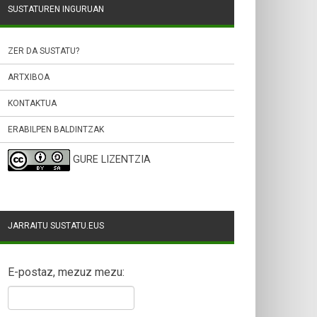
SUSTATUREN INGURUAN
ZER DA SUSTATU?
ARTXIBOA
KONTAKTUA
ERABILPEN BALDINTZAK
GURE LIZENTZIA
JARRAITU SUSTATU.EUS
E-postaz, mezuz mezu: