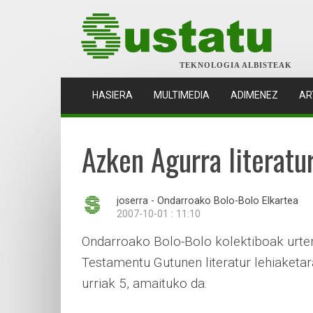
TEKNOLOGIA ALBISTEAK
(CURRENT)
HASIERA
MULTIMEDIA
ADIMENEZ
AR
Azken Agurra literatu
joserra - Ondarroako Bolo-Bolo Elkartea
2007-10-01 : 11:10
Ondarroako Bolo-Bolo kolektiboak urte
Testamentu Gutunen literatur lehiaketar
urriak 5, amaituko da.