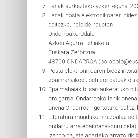
Lanak aurkezteko azken eguna: 2007
Lanak posta elektronikoaren bidez 
daitezke, helbide hauetan:
Ondarroako Udala.
Azken Agurra Lehiaketa.
Euskara Zerbitzua.
48700 ONDARROA (bolobolo@euska
Posta elektronikoaren bidez iritsita
epaimahaikoei, beti ere datuak disk
Epaimahaiak bi sari aukeratuko ditu
oroigarria. Ondarroako lanik onena. 
onena Ondarroan gertatuko balitz, b
Literatura munduko hiruzpalau adi
ondarrutarra epaimahai-buru dela)
izango da, eta aparteko arrazoirik 