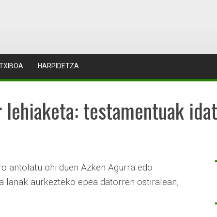
TXIBOA
HARPIDETZA
r lehiaketa: testamentuak idat
ro antolatu ohi duen Azken Agurra edo
a lanak aurkezteko epea datorren ostiralean,