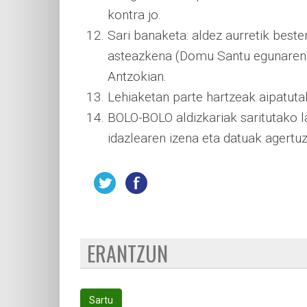
kontra jo.
Sari banaketa: aldez aurretik best
asteazkena (Domu Santu egunaren 
Antzokian.
Lehiaketan parte hartzeak aipatut
BOLO-BOLO aldizkariak saritutako l
idazlearen izena eta datuak agertuz
ERANTZUN
Sartu