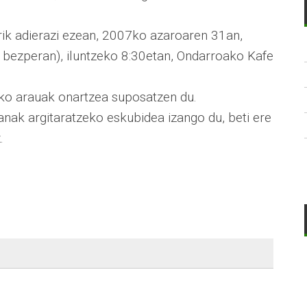
erik adierazi ezean, 2007ko azaroaren 31an,
bezperan), iluntzeko 8:30etan, Ondarroako Kafe
ako arauak onartzea suposatzen du.
anak argitaratzeko eskubidea izango du, beti ere
.