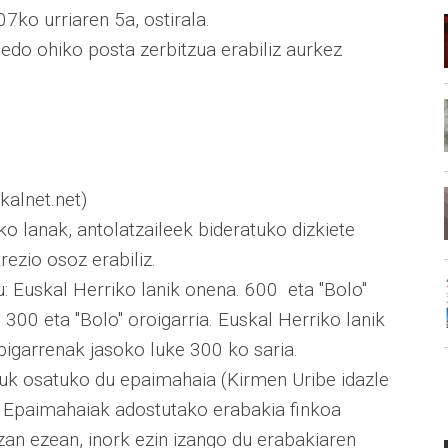
ko urriaren 5a, ostirala.
edo ohiko posta zerbitzua erabiliz aurkez
lnet.net)
ko lanak, antolatzaileek bideratuko dizkiete
rezio osoz erabiliz.
: Euskal Herriko lanik onena. 600  eta "Bolo"
300 eta "Bolo" oroigarria. Euskal Herriko lanik
igarrenak jasoko luke 300 ko saria.
tuk osatuko du epaimahaia (Kirmen Uribe idazle
. Epaimahaiak adostutako erabakia finkoa
izan ezean, inork ezin izango du erabakiaren