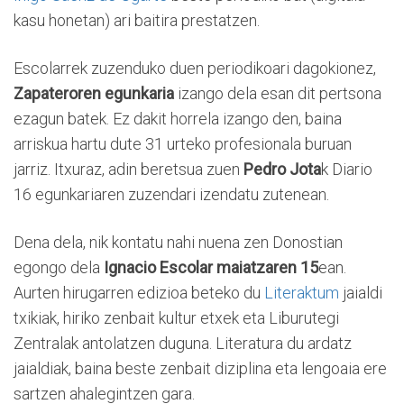
kasu honetan) ari baitira prestatzen.
Escolarrek zuzenduko duen periodikoari dagokionez,
Zapateroren egunkaria
izango dela esan dit pertsona
ezagun batek. Ez dakit horrela izango den, baina
arriskua hartu dute 31 urteko profesionala buruan
jarriz. Itxuraz, adin beretsua zuen
Pedro Jota
k Diario
16 egunkariaren zuzendari izendatu zutenean.
Dena dela, nik kontatu nahi nuena zen Donostian
egongo dela
Ignacio Escolar maiatzaren 15
ean.
Aurten hirugarren edizioa beteko du
Literaktum
jaialdi
txikiak, hiriko zenbait kultur etxek eta Liburutegi
Zentralak antolatzen duguna. Literatura du ardatz
jaialdiak, baina beste zenbait diziplina eta lengoaia ere
sartzen ahalegintzen gara.