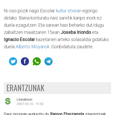
Ni oso pozik nago Escolar
kultur etxean
egongo
delako. Baina konturatu naiz saretik kanpo inork ez
duela ezagutzen. Eta sarean hasi beharko dut/dugu
zabaltzen maiatzaren 15ean
Joseba Iriondo
eta
Ignacio Escolar
kazetarien arteko solasaldia gidatuko
duela
Alberto Moyanok
. Gonbidatuta zaudete.
ERANTZUNAK
Literaktum
2007-05-10 : 15:53
Gaur goizean aurkeztu du
Ramon Etxezarreta
zinegotziak