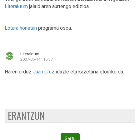
Literaktum
jaialdiaren aurtengo edizioa.
Lotura honetan
programa osoa.
Literaktum
2007-05-14 : 15:37
Haren ordez
Juan Cruz
idazle eta kazetaria etorriko da.
ERANTZUN
Sartu