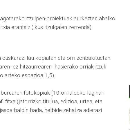
iagotarako itzulpen-proiektuak aurkezten ahalko
txia erantsiz (ikus itzulgaien zerrenda).
 euskaraz, lau kopiatan eta orri zenbakituetan.
ren -ez hitzaurrearen- hasierako orriak itzuli
ro arteko espazioa 1,5).
liburuaren fotokopiak (10 orrialdeko laginari
 fitxa (jatorrizko titulua, edizioa, urtea, eta
 jasoa baldin bada, helbide zehatza adierazi