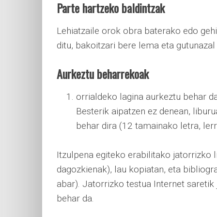
Parte hartzeko baldintzak
Lehiatzaile orok obra baterako edo geh
ditu, bakoitzari bere lema eta gutunazal i
Aurkeztu beharrekoak
orrialdeko lagina aurkeztu behar da
Besterik aipatzen ez denean, liburua
behar dira (12 tamainako letra, ler
Itzulpena egiteko erabilitako jatorrizko 
dagozkienak), lau kopiatan, eta bibliografi
abar). Jatorrizko testua Internet saretik
behar da.