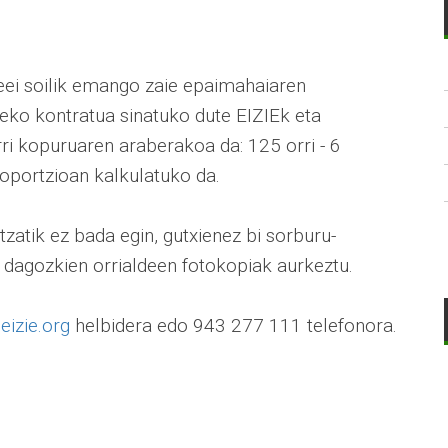
ileei soilik emango zaie epaimahaiaren
tzeko kontratua sinatuko dute EIZIEk eta
orri kopuruaren araberakoa da: 125 orri - 6
proportzioan kalkulatuko da.
tzatik ez bada egin, gutxienez bi sorburu-
ei dagozkien orrialdeen fotokopiak aurkeztu.
izie.org
helbidera edo 943 277 111 telefonora.