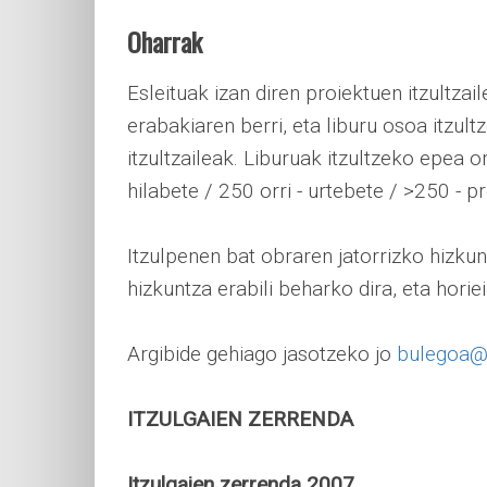
Oharrak
Esleituak izan diren proiektuen itzultza
erabakiaren berri, eta liburu osoa itzul
itzultzaileak. Liburuak itzultzeko epea 
hilabete / 250 orri - urtebete / >250 - 
Itzulpenen bat obraren jatorrizko hizkun
hizkuntza erabili beharko dira, eta hori
Argibide gehiago jasotzeko jo
bulegoa@e
ITZULGAIEN ZERRENDA
Itzulgaien zerrenda 2007