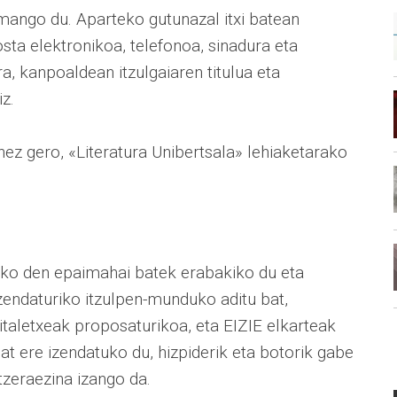
mango du. Aparteko gutunazal itxi batean
posta elektronikoa, telefonoa, sinadura eta
a, kanpoaldean itzulgaiaren titulua eta
z.
anez gero, «Literatura Unibertsala» lehiaketarako
atuko den epaimahai batek erabakiko du eta
zendaturiko itzulpen-munduko aditu bat,
italetxeak proposaturikoa, eta EIZIE elkarteak
bat ere izendatuko du, hizpiderik eta botorik gabe
tzeraezina izango da.