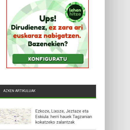
AZKEN ARTIKULUAK
Ezkoze, Lixoze, Jeztaze eta
Eskiula: herri hauek Tagzanian
kokatzeko zalantzak