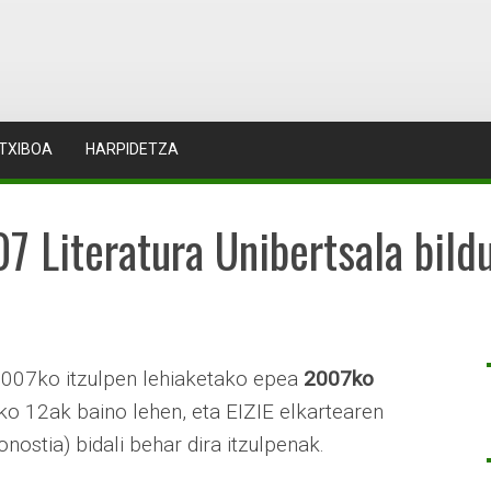
TXIBOA
HARPIDETZA
07 Literatura Unibertsala bil
2007ko itzulpen lehiaketako epea
2007ko
o 12ak baino lehen, eta EIZIE elkartearen
ostia) bidali behar dira itzulpenak.