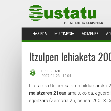
TEKNOLOGIA ALBISTEAK
(CURRENT)
HASIERA
MULTIMEDIA
ADIMENEZ
AR
Itzulpen lehiaketa 20
EIZIE - EIZIE
2007-04-23 : 12:04
Literatura Unibertsalaren bildumarako 
maiatzaren 21ean
amaituko da, eguerdik
egoitzara (Zemoria 25, behea  20013 Don