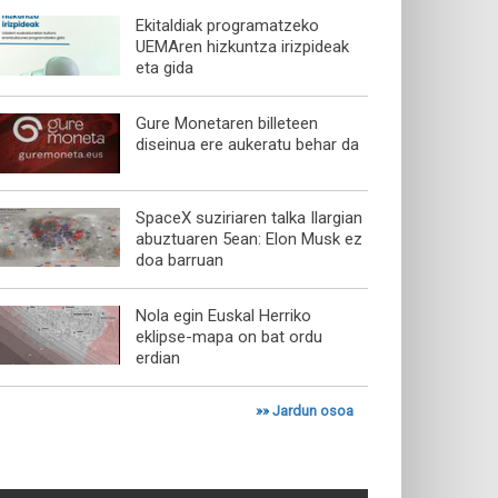
Ekitaldiak programatzeko
UEMAren hizkuntza irizpideak
eta gida
Gure Monetaren billeteen
diseinua ere aukeratu behar da
SpaceX suziriaren talka Ilargian
abuztuaren 5ean: Elon Musk ez
doa barruan
Nola egin Euskal Herriko
eklipse-mapa on bat ordu
erdian
»»
Jardun osoa