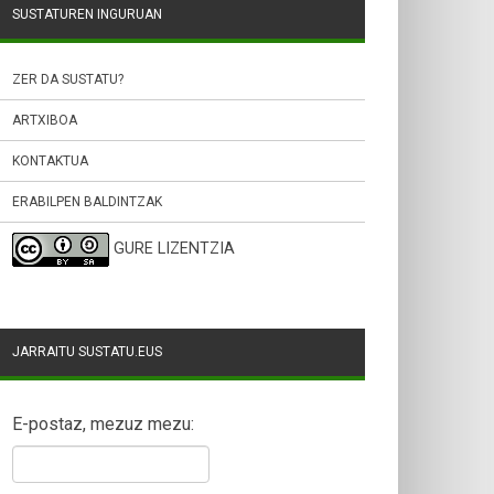
SUSTATUREN INGURUAN
ZER DA SUSTATU?
ARTXIBOA
KONTAKTUA
ERABILPEN BALDINTZAK
GURE LIZENTZIA
JARRAITU SUSTATU.EUS
E-postaz, mezuz mezu: