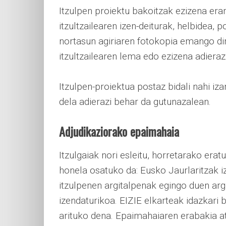
Itzulpen proiektu bakoitzak ezizena era
itzultzailearen izen-deiturak, helbidea, 
nortasun agiriaren fotokopia emango dir
itzultzailearen lema edo ezizena adierazi
Itzulpen-proiektua postaz bidali nahi iz
dela adierazi behar da gutunazalean.
Adjudikaziorako epaimahaia
Itzulgaiak nori esleitu, horretarako er
honela osatuko da: Eusko Jaurlaritzak i
itzulpenen argitalpenak egingo duen arg
izendaturikoa. EIZIE elkarteak idazkari 
arituko dena. Epaimahaiaren erabakia a