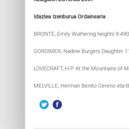
Idazlea
Izenburua
Ordainsaria
BRONTË, Emily Wuthering heights 9.490 
GORDIMER, Nadine Burgers Daughter 11
LOVECRAFT, H.P. At the Mountains of M
MELVILLE, Herman Benito Cereno
eta
B