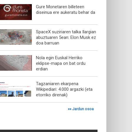
Gure Monetaren billeteen
diseinua ere aukeratu behar da
SpaceX suziriaren talka Ilargian
abuztuaren 5ean: Elon Musk ez
doa barruan
Nola egin Euskal Herriko
eklipse-mapa on bat ordu
erdian
Tagzaniaren ekarpena
Wikipediari: 4.000 argazki (eta
etorriko direnak)
»»
Jardun osoa