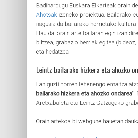
Badihardugu Euskara Elkarteak orain de
Ahotsak
izeneko proiektua. Bailarako eu
nagusia da bailarako herrietako kultura 
Hau da: orain arte bailaran egin izan di
biltzea, grabazio berriak egitea (bideoz, 
eta hedatzea.
Leintz bailarako hizkera eta ahozko o
Lan guzti horren lehenengo emaitza atzo
bailarako hizkera eta ahozko ondarea
".
Aretxabaleta eta Leintz Gatzagako graba
Orain artekoa bi webgune hauetan dauka