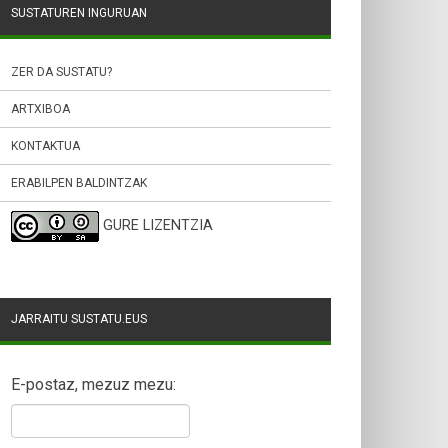
SUSTATUREN INGURUAN
ZER DA SUSTATU?
ARTXIBOA
KONTAKTUA
ERABILPEN BALDINTZAK
GURE LIZENTZIA
JARRAITU SUSTATU.EUS
E-postaz, mezuz mezu: