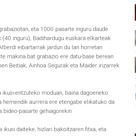
 grabaziotan, eta 1000 pasarte inguru daude
k (40 inguru), Badihardugu euskara elkarteak
 Alberdi eibartarrak jardun du lan horretan.
ste makina bat grabazio ere datu-base berean
ben Beitiak, Ainhoa Segurak eta Maider irizarrek
ta ikusi-entzuteko moduan, baina dagoeneko
ta hemendik aurrera ere etengabe elikatuko da
ta bideo-pasarte gehiagorekin.
 ikusi daiteke, hizlari bakoitzaren fitxa, eta