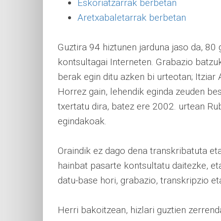
Eskoriatzarrak berbetan
Aretxabaletarrak berbetan
Guztira 94 hiztunen jarduna jaso da, 80
kontsultagai Interneten. Grabazio batzu
berak egin ditu azken bi urteotan; Itziar
Horrez gain, lehendik eginda zeuden be
txertatu dira, batez ere 2002. urtean Ru
egindakoak.
Oraindik ez dago dena transkribatuta e
hainbat pasarte kontsultatu daitezke, e
datu-base hori, grabazio, transkripzio e
Herri bakoitzean, hizlari guztien zerrenda