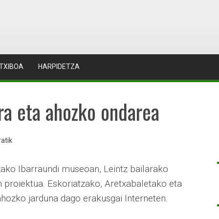
TXIBOA
HARPIDETZA
era eta ahozko ondarea
atik
tzako Ibarraundi museoan, Leintz bailarako
 proiektua. Eskoriatzako, Aretxabaletako eta
ahozko jarduna dago erakusgai Interneten.