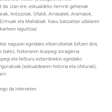
 da. Izan ere, eskualdeko herririk gehienak
arak, Antzuolak, Oñatik, Arrasatek, Aramaiok,
, Ermuak eta Mallabiak. Kasu batzuetan udalaren
lkarteen laguntzaz.
ar nagusiei egindako elkarrizketak biltzen dira,
e batez, hizkeraren ikuspegi zoragarria
spegi eta helburu ezberdinekin egindako
ngurukoak (eskualdearen historia eta ohiturak),
rri.
ngo da Interneten.