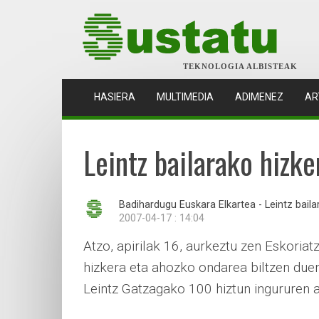
TEKNOLOGIA ALBISTEAK
(CURRENT)
HASIERA
MULTIMEDIA
ADIMENEZ
AR
Leintz bailarako hizk
Badihardugu Euskara Elkartea - Leintz bailar
2007-04-17 : 14:04
Atzo, apirilak 16, aurkeztu zen Eskoria
hizkera eta ahozko ondarea biltzen duen
Leintz Gatzagako 100 hiztun ingururen 