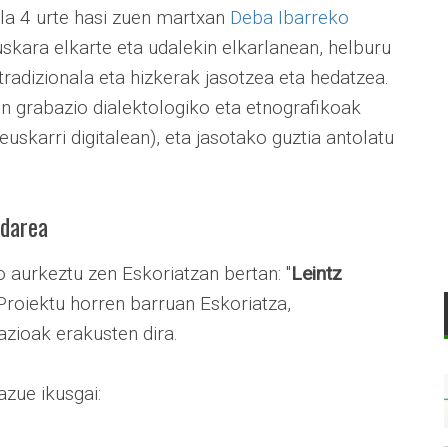
la 4 urte hasi zuen martxan
Deba Ibarreko
skara elkarte eta udalekin elkarlanean, helburu
tradizionala eta hizkerak jasotzea eta hedatzea.
ren grabazio dialektologiko eta etnografikoak
euskarri digitalean), eta jasotako guztia antolatu
ndarea
 aurkeztu zen Eskoriatzan bertan: "
Leintz
 Proiektu horren barruan Eskoriatza,
zioak erakusten dira.
zue ikusgai: