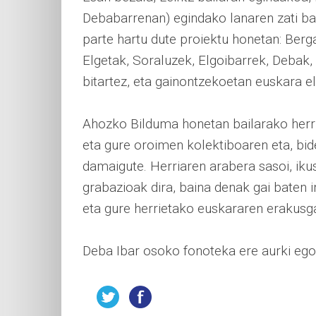
Debabarrenan) egindako lanaren zati bat
parte hartu dute proiektu honetan: Berg
Elgetak, Soraluzek, Elgoibarrek, Debak
bitartez, eta gainontzekoetan euskara e
Ahozko Bilduma honetan bailarako herrit
eta gure oroimen kolektiboaren eta, bid
damaigute. Herriaren arabera sasoi, iku
grabazioak dira, baina denak gai baten i
eta gure herrietako euskararen erakusga
Deba Ibar osoko fonoteka ere aurki ego