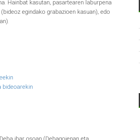
a. Hainbat kasutan, pasartearen laburpena
eke (bideoz egindako grabazioen kasuan), edo
an).
teekin
a bideoarekin
, Deba ibar osoan (Debagoienan eta