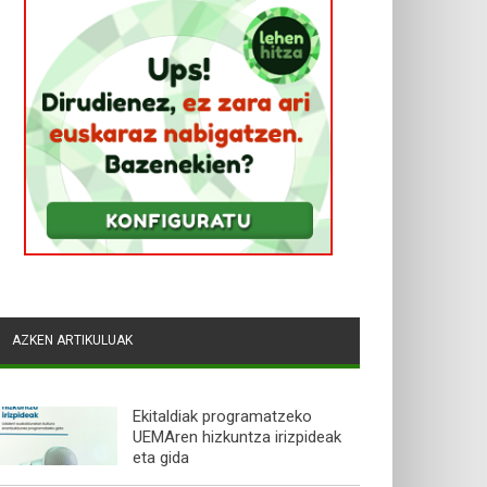
AZKEN ARTIKULUAK
Ekitaldiak programatzeko
UEMAren hizkuntza irizpideak
eta gida