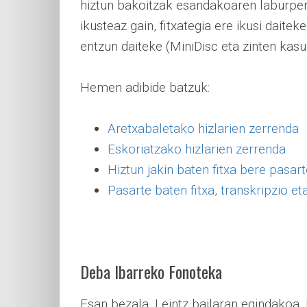
hiztun bakoitzak esandakoaren laburpen
ikusteaz gain, fitxategia ere ikusi dait
entzun daiteke (MiniDisc eta zinten kasu
Hemen adibide batzuk:
Aretxabaletako hizlarien zerrenda
Eskoriatzako hizlarien zerrenda
Hiztun jakin baten fitxa bere pasar
Pasarte baten fitxa, transkripzio et
Deba Ibarreko Fonoteka
Esan bezala, Leintz bailaran egindakoa