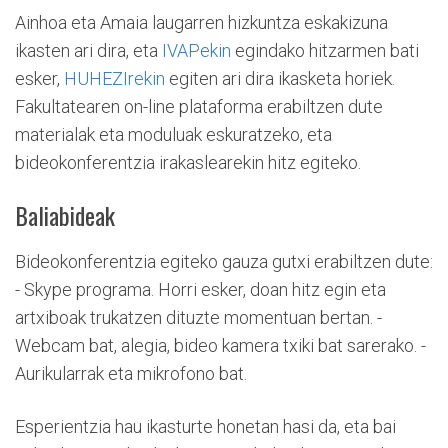
Ainhoa eta Amaia laugarren hizkuntza eskakizuna
ikasten ari dira, eta
IVAPekin
egindako hitzarmen bati
esker,
HUHEZIrekin
egiten ari dira ikasketa horiek.
Fakultatearen on-line plataforma erabiltzen dute
materialak eta moduluak eskuratzeko, eta
bideokonferentzia irakaslearekin hitz egiteko.
Baliabideak
Bideokonferentzia egiteko gauza gutxi erabiltzen dute:
- Skype programa. Horri esker, doan hitz egin eta
artxiboak trukatzen dituzte momentuan bertan. -
Webcam bat, alegia, bideo kamera txiki bat sarerako. -
Aurikularrak eta mikrofono bat.
Esperientzia hau ikasturte honetan hasi da, eta bai