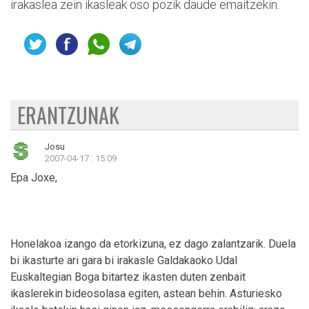
irakaslea zein ikasleak oso pozik daude emaitzekin.
ERANTZUNAK
Josu
2007-04-17 : 15:09
Epa Joxe,
Honelakoa izango da etorkizuna, ez dago zalantzarik. Duela
bi ikasturte ari gara bi irakasle Galdakaoko Udal
Euskaltegian Boga bitartez ikasten duten zenbait
ikaslerekin bideosolasa egiten, astean behin. Asturiesko