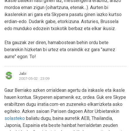
ikasle batekin hasi ginen iaz, messengerra erabiliz; arazo
mordoa eman zigun (oihartzuna, etenak...). Aurten bi
ikaslerekin ari gara eta Skypera pasatu ginen iazko kurtso
erdian-edo. Dudarik gabe, etorkizuna. Asturies, Brussela
edo munduko edozein txokotik berbaz eta elkar ikusiz.
Eta gauzak zer diren, hamabostean behin ordu bete
berarekin hizketan bi urtez eta oraindik ez gara "aurrez
aurre" egon. To!
Jabi
2007-05-02 : 23:09
Gaur Berriako azken orrialdean agertu da irakasle eta ikasle
hauen kontua. Skyperen aipamenik ez, ordea. Guk ere Skype
erabiltzen dugu irratia.com-en zuzeneko elkarrizketa asko
egiteko. Azken saioan Parisen dagoen Aitor Urbietarekin
solasteko
baliatu dugu, baina aurretik AEB, Thailandia,
Japonia, Espainia eta beste hainbat herrialdetan zeuden