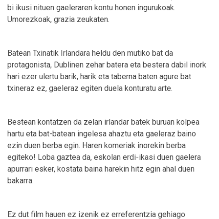
bi ikusi nituen gaeleraren kontu honen ingurukoak.
Umorezkoak, grazia zeukaten.
Batean Txinatik Irlandara heldu den mutiko bat da
protagonista, Dublinen zehar batera eta bestera dabil inork
hari ezer ulertu barik, harik eta taberna baten agure bat
txineraz ez, gaeleraz egiten duela konturatu arte.
Bestean kontatzen da zelan irlandar batek buruan kolpea
hartu eta bat-batean ingelesa ahaztu eta gaeleraz baino
ezin duen berba egin. Haren komeriak inorekin berba
egiteko! Loba gaztea da, eskolan erdi-ikasi duen gaelera
apurrari esker, kostata baina harekin hitz egin ahal duen
bakarra.
Ez dut film hauen ez izenik ez erreferentzia gehiago