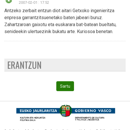
2007-02-01 : 17:52
Antzeko zerbait entzun diot aitari Getxoko ingenieritza
enpresa garrantzitsuenetako baten jabeari buruz.
Zahartzaroan gaixotu eta euskarara bat-batean bueltatu,
senideekin ulertuezinik bukatu arte. Kuriosoa benetan.
ERANTZUN
Sartu