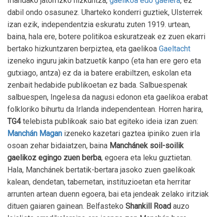
Irlandako jatorrizko hizkuntza,
gaelikoa edo gaelera
, ez
dabil ondo osasunez. Uharteko konderri guztiek, Ulsterrek
izan ezik, independentzia eskuratu zuten 1919. urtean,
baina, hala ere, botere politikoa eskuratzeak ez zuen ekarri
bertako hizkuntzaren berpiztea, eta gaelikoa
Gaeltacht
izeneko inguru jakin batzuetik kanpo (eta han ere gero eta
gutxiago, antza) ez da ia batere erabiltzen, eskolan eta
zenbait hedabide publikoetan ez bada. Salbuespenak
salbuespen, Ingelesa da nagusi edonon eta gaelikoa erabat
folkloriko bihurtu da Irlanda independentean. Horren harira,
TG4
telebista publikoak saio bat egiteko ideia izan zuen:
Manchán Magan
izeneko kazetari gaztea ipiniko zuen irla
osoan zehar bidaiatzen, baina
Manchánek soil-soilik
gaelikoz egingo zuen berba
, egoera eta leku guztietan.
Hala, Manchánek bertatik-bertara jasoko zuen gaelikoak
kalean, dendetan, tabernetan, instituzioetan eta herritar
arrunten artean duenn egoera, bai eta jendeak zelako iritziak
dituen gaiaren gainean. Belfasteko
Shankill Road
auzo