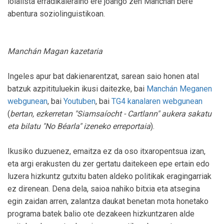
loialista erradikaleraino ere joango zen Manchán bere
abentura soziolinguistikoan.
Manchán Magan kazetaria
Ingeles apur bat dakienarentzat, sarean saio honen atal
batzuk azpitituluekin ikusi daitezke, bai
Manchán Meganen
webgunean
, bai
Youtuben
, bai
TG4 kanalaren webgunean
(
bertan, ezkerretan "Siamsaíocht - Cartlann" aukera sakatu
eta bilatu "No Béarla" izeneko erreportaia
).
Ikusiko duzuenez, emaitza ez da oso itxaropentsua izan,
eta argi erakusten du zer gertatu daitekeen epe ertain edo
luzera hizkuntz gutxitu baten aldeko politikak eragingarriak
ez direnean. Dena dela, saioa nahiko bitxia eta atsegina
egin zaidan arren, zalantza daukat benetan mota honetako
programa batek balio ote dezakeen hizkuntzaren alde