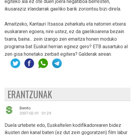
egiteko ala ez ote duen joera negatiboa berresten,
ikusaraziz irlandarrak gaeliko barik zoriontsu bizi direla.
Amaitzeko, Kantauri Itsasoa zeharkatu eta natorren etxera:
euskararen egoera, nire ustez, ez da gaelikoarena bezain
txarra, baina... zein izango zen emaitza honen moduko
programa bat Euskal herrian eginez gero? ETB ausartuko al
zen gisa honetako zerbait egitera? Galderak airean.
ERANTZUNAK
Benito
2007-02-01 : 01:29
Duela urtebete edo, Euskaltelen kodifikadorearen bidez
ikusten den kanal baten (ez dut zein gogoratzen) film labur