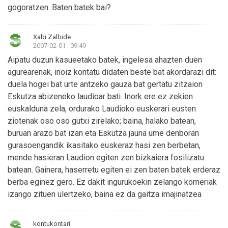
gogoratzen. Baten batek bai?
Xabi Zalbide
2007-02-01 : 09:49
Aipatu duzun kasueetako batek, ingelesa ahazten duen
agurearenak, inoiz kontatu didaten beste bat akordarazi dit:
duela hogei bat urte antzeko gauza bat gertatu zitzaion
Eskutza abizeneko laudioar bati. Inork ere ez zekien
euskalduna zela, ordurako Laudioko euskerari eusten
ziotenak oso oso gutxi zirelako; baina, halako batean,
buruan arazo bat izan eta Eskutza jauna ume denboran
gurasoengandik ikasitako euskeraz hasi zen berbetan,
mende hasieran Laudion egiten zen bizkaiera fosilizatu
batean. Gainera, haserretu egiten ei zen baten batek erderaz
berba eginez gero. Ez dakit ingurukoekin zelango komeriak
izango zituen ulertzeko, baina ez da gaitza imajinatzea
kontukontari