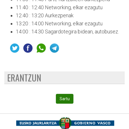
11:40 : 12:40 Networking, elkar ezagutu
12:40 : 13:20 Aurkezpenak
13:20 : 14:00 Networking, elkar ezagutu
14:00 : 14:30 Sagardotegira bidean, autobusez.
ERANTZUN
Sartu