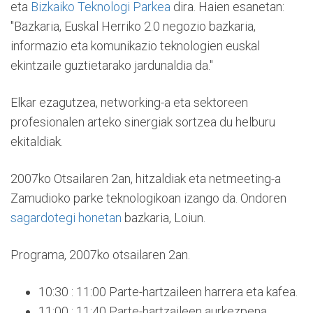
eta
Bizkaiko Teknologi Parkea
dira. Haien esanetan:
"Bazkaria, Euskal Herriko 2.0 negozio bazkaria,
informazio eta komunikazio teknologien euskal
ekintzaile guztietarako jardunaldia da."
Elkar ezagutzea, networking-a eta sektoreen
profesionalen arteko sinergiak sortzea du helburu
ekitaldiak.
2007ko Otsailaren 2an, hitzaldiak eta netmeeting-a
Zamudioko parke teknologikoan izango da. Ondoren
sagardotegi honetan
bazkaria, Loiun.
Programa, 2007ko otsailaren 2an.
10:30 : 11:00 Parte-hartzaileen harrera eta kafea.
11:00 : 11:40 Parte-hartzaileen aurkezpena