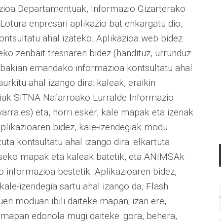
zioa Departamentuak, Informazio Gizarterako
Lotura enpresari aplikazio bat enkargatu dio,
ntsultatu ahal izateko. Aplikazioa web bidez
eko zenbait tresnaren bidez (handituz, urrunduz
enbakian emandako informazioa kontsultatu ahal
urkitu ahal izango dira: kaleak, eraikin
egiak SITNA Nafarroako Lurralde Informazio
arra.es) eta, horri esker, kale mapak eta izenak
Aplikazioaren bidez, kale-izendegiak modu
ta kontsultatu ahal izango dira: elkartuta
eko mapak eta kaleak batetik, eta ANIMSAk
informazioa bestetik. Aplikazioaren bidez,
kale-izendegia sartu ahal izango da, Flash
duen moduan ibili daiteke mapan; izan ere,
§ mapan edonola mugi daiteke: gora, behera,