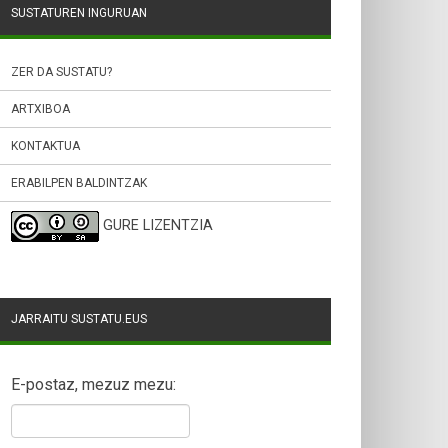
SUSTATUREN INGURUAN
ZER DA SUSTATU?
ARTXIBOA
KONTAKTUA
ERABILPEN BALDINTZAK
GURE LIZENTZIA
JARRAITU SUSTATU.EUS
E-postaz, mezuz mezu: