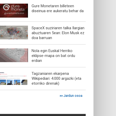
Gure Monetaren billeteen
diseinua ere aukeratu behar da
SpaceX suziriaren talka Ilargian
abuztuaren 5ean: Elon Musk ez
doa barruan
Nola egin Euskal Herriko
eklipse-mapa on bat ordu
erdian
Tagzaniaren ekarpena
Wikipediari: 4.000 argazki (eta
etorriko direnak)
»»
Jardun osoa