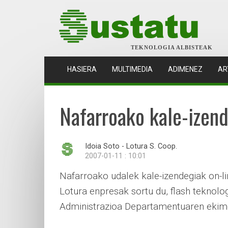
TEKNOLOGIA ALBISTEAK
(CURRENT)
HASIERA
MULTIMEDIA
ADIMENEZ
AR
Nafarroako kale-izend
Idoia Soto - Lotura S. Coop.
2007-01-11 : 10:01
Nafarroako udalek kale-izendegiak on-l
Lotura enpresak sortu du, flash teknol
Administrazioa Departamentuaren ekim