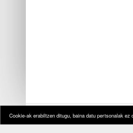
Cookie-ak erabiltzen ditugu, baina datu pertsonalak ez