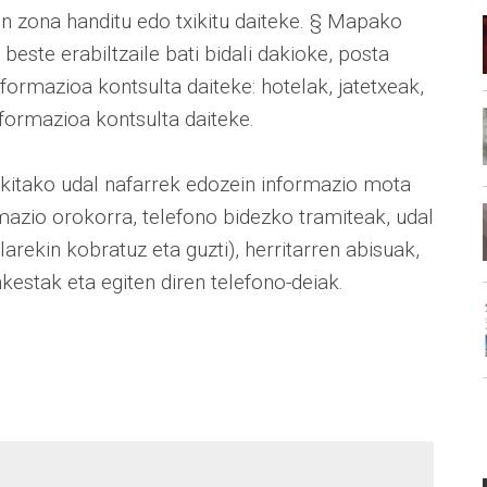
en zona handitu edo txikitu daiteke. § Mapako
este erabiltzaile bati bidali dakioke, posta
formazioa kontsulta daiteke: hotelak, jatetxeak,
nformazioa kontsulta daiteke.
xikitako udal nafarrek edozein informazio mota
rmazio orokorra, telefono bidezko tramiteak, udal
arekin kobratuz eta guzti), herritarren abisuak,
nkestak eta egiten diren telefono-deiak.