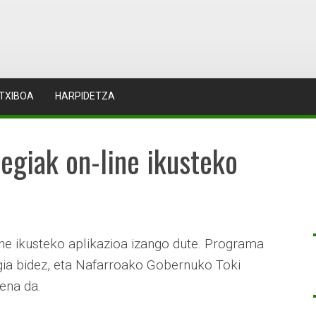
TXIBOA
HARPIDETZA
egiak on-line ikusteko
ine ikusteko aplikazioa izango dute. Programa
ogia bidez, eta Nafarroako Gobernuko Toki
ena da.