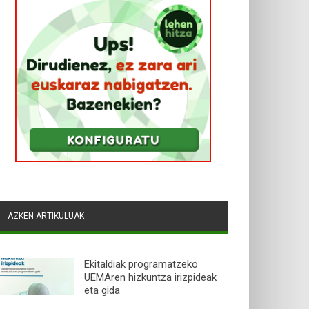
AZKEN ARTIKULUAK
Ekitaldiak programatzeko
UEMAren hizkuntza irizpideak
eta gida