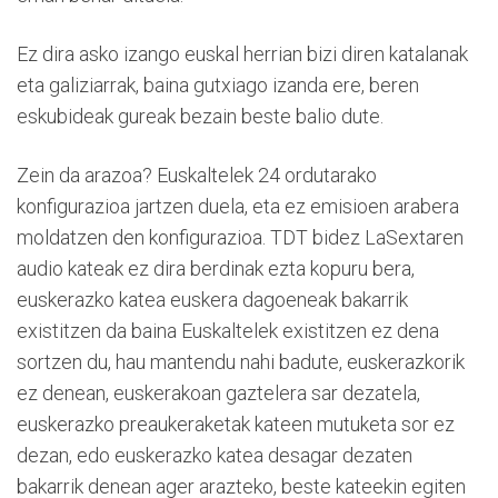
Ez dira asko izango euskal herrian bizi diren katalanak
eta galiziarrak, baina gutxiago izanda ere, beren
eskubideak gureak bezain beste balio dute.
Zein da arazoa? Euskaltelek 24 ordutarako
konfigurazioa jartzen duela, eta ez emisioen arabera
moldatzen den konfigurazioa. TDT bidez LaSextaren
audio kateak ez dira berdinak ezta kopuru bera,
euskerazko katea euskera dagoeneak bakarrik
existitzen da baina Euskaltelek existitzen ez dena
sortzen du, hau mantendu nahi badute, euskerazkorik
ez denean, euskerakoan gaztelera sar dezatela,
euskerazko preaukeraketak kateen mutuketa sor ez
dezan, edo euskerazko katea desagar dezaten
bakarrik denean ager arazteko, beste kateekin egiten