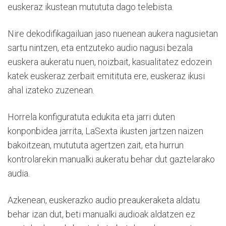
euskeraz ikustean mutututa dago telebista.
Nire dekodifikagailuan jaso nuenean aukera nagusietan
sartu nintzen, eta entzuteko audio nagusi bezala
euskera aukeratu nuen, noizbait, kasualitatez edozein
katek euskeraz zerbait emitituta ere, euskeraz ikusi
ahal izateko zuzenean.
Horrela konfiguratuta edukita eta jarri duten
konponbidea jarrita, LaSexta ikusten jartzen naizen
bakoitzean, mutututa agertzen zait, eta hurrun
kontrolarekin manualki aukeratu behar dut gaztelarako
audia.
Azkenean, euskerazko audio preaukeraketa aldatu
behar izan dut, beti manualki audioak aldatzen ez