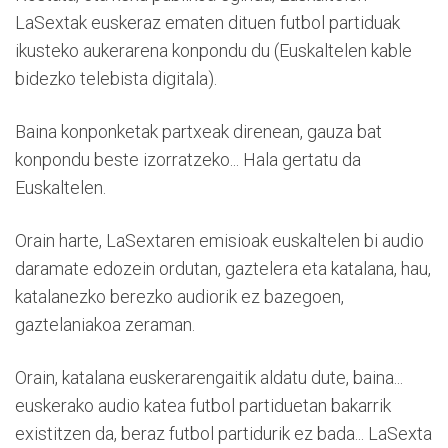
LaSextak euskeraz ematen dituen futbol partiduak
ikusteko aukerarena konpondu du (Euskaltelen kable
bidezko telebista digitala).
Baina konponketak partxeak direnean, gauza bat
konpondu beste izorratzeko... Hala gertatu da
Euskaltelen.
Orain harte, LaSextaren emisioak euskaltelen bi audio
daramate edozein ordutan, gaztelera eta katalana, hau,
katalanezko berezko audiorik ez bazegoen,
gaztelaniakoa zeraman.
Orain, katalana euskerarengaitik aldatu dute, baina...
euskerako audio katea futbol partiduetan bakarrik
existitzen da, beraz futbol partidurik ez bada... LaSexta