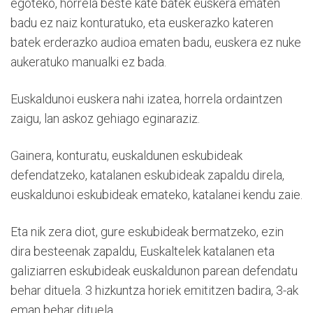
egoteko, horrela beste kate batek euskera ematen
badu ez naiz konturatuko, eta euskerazko kateren
batek erderazko audioa ematen badu, euskera ez nuke
aukeratuko manualki ez bada.
Euskaldunoi euskera nahi izatea, horrela ordaintzen
zaigu, lan askoz gehiago eginaraziz.
Gainera, konturatu, euskaldunen eskubideak
defendatzeko, katalanen eskubideak zapaldu direla,
euskaldunoi eskubideak emateko, katalanei kendu zaie.
Eta nik zera diot, gure eskubideak bermatzeko, ezin
dira besteenak zapaldu, Euskaltelek katalanen eta
galiziarren eskubideak euskaldunon parean defendatu
behar dituela. 3 hizkuntza horiek emititzen badira, 3-ak
eman behar dituela.