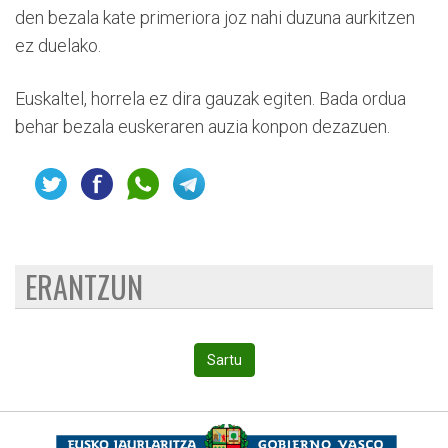
den bezala kate primeriora joz nahi duzuna aurkitzen
ez duelako.
Euskaltel, horrela ez dira gauzak egiten. Bada ordua
behar bezala euskeraren auzia konpon dezazuen.
ERANTZUN
Sartu