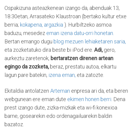
Ospakizuna asteazkenean izango da, abenduak 13,
18.30etan, Arrasateko Klaustroan (bertako kultur etxe
berria;
kokapena,
argazkia
). Hurbiltzeko asmoa
baduzu, mesedez
eman izena datu-orri honetan.
Bertan emango dugu
blog mezuen lehiaketaren saria,
eta zozketatuko dira beste bi iPod ere.
Adi,
gero,
aurkeztu zaretenok,
bertaratzen direnen artean
egingo da zozketa,
beraz, prestatu autoa, elkartu
lagun pare batekin,
izena eman,
eta zatozte.
Ekitaldia antolatzen
Arteman
enpresa ari da, eta beren
webgunean ere eman dute
ekimen honen berri.
Dena
prest izango dute, zizka-mizkak eta wi-fi konexioa
barne, gosearekin edo ordenagailuarekin baldin
bazatoz.