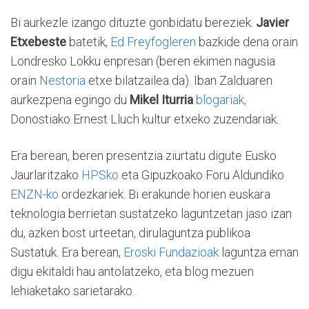
Bi aurkezle izango dituzte gonbidatu bereziek.
Javier
Etxebeste
batetik,
Ed Freyfogleren
bazkide dena orain
Londresko Lokku enpresan (beren ekimen nagusia
orain
Nestoria
etxe bilatzailea da). Iban Zalduaren
aurkezpena egingo du
Mikel Iturria
blogariak,
Donostiako Ernest Lluch kultur etxeko zuzendariak.
Era berean, beren presentzia ziurtatu digute Eusko
Jaurlaritzako
HPSko
eta Gipuzkoako Foru Aldundiko
ENZN-ko
ordezkariek. Bi erakunde horien euskara
teknologia berrietan sustatzeko laguntzetan jaso izan
du, azken bost urteetan, dirulaguntza publikoa
Sustatuk. Era berean,
Eroski Fundazioak
laguntza eman
digu ekitaldi hau antolatzeko, eta blog mezuen
lehiaketako sarietarako.