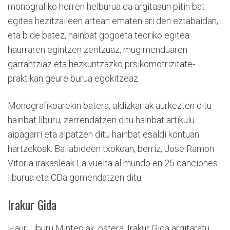
monografiko horren helburua da argitasun pitin bat
egitea hezitzaileen artean ematen ari den eztabaidan,
eta bide batez, hainbat gogoeta teoriko egitea
haurraren egintzen zentzuaz, mugimenduaren
garrantziaz eta hezkuntzazko prsikomotrizitate-
praktikan geure burua egokitzeaz.
Monografikoarekin batera, aldizkariak aurkezten ditu
hainbat liburu, zerrendatzen ditu hainbat artikulu
aipagarri eta aipatzen ditu hainbat esaldi kontuan
hartzekoak. Baliabideen txokoan, berriz, Jose Ramon
Vitoria irakasleak La vuelta al mundo en 25 canciones
liburua eta CDa gomendatzen ditu.
Irakur Gida
Haur Liburu Mintegiak, ostera, Irakur Gida argitaratu