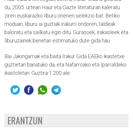
du, 2005. urtean Haur eta Gazte literaturan kaleratu
ziren euskarazko liburu onenen selekzio bat. Betiko
moduan, liburu ia guztiak irakurri ondoren, taldeak
baloratu eta sailkatu egin ditu. Gurasoek, irakasleek eta
liburuzainek benetan estimatuko dute gida hau.
Bai Jakingarriak eta baita Irakur Gida EAEko ikastetxe
guztietan banatuko da, eta Nafarroako eta Iparraldeko
ikastoletan. Guztira 1.200 ale.
ERANTZUN