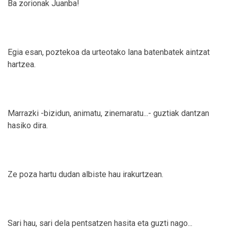
Ba zorionak Juanba!
Egia esan, poztekoa da urteotako lana batenbatek aintzat
hartzea.
Marrazki -bizidun, animatu, zinemaratu...- guztiak dantzan
hasiko dira.
Ze poza hartu dudan albiste hau irakurtzean.
Sari hau, sari dela pentsatzen hasita eta guzti nago...