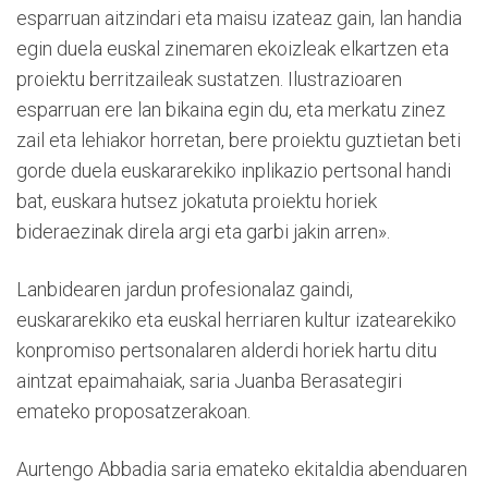
esparruan aitzindari eta maisu izateaz gain, lan handia
egin duela euskal zinemaren ekoizleak elkartzen eta
proiektu berritzaileak sustatzen. Ilustrazioaren
esparruan ere lan bikaina egin du, eta merkatu zinez
zail eta lehiakor horretan, bere proiektu guztietan beti
gorde duela euskararekiko inplikazio pertsonal handi
bat, euskara hutsez jokatuta proiektu horiek
bideraezinak direla argi eta garbi jakin arren».
Lanbidearen jardun profesionalaz gaindi,
euskararekiko eta euskal herriaren kultur izatearekiko
konpromiso pertsonalaren alderdi horiek hartu ditu
aintzat epaimahaiak, saria Juanba Berasategiri
emateko proposatzerakoan.
Aurtengo Abbadia saria emateko ekitaldia abenduaren