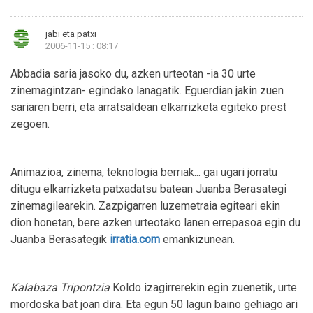
jabi eta patxi
2006-11-15 : 08:17
Abbadia saria jasoko du, azken urteotan -ia 30 urte
zinemagintzan- egindako lanagatik. Eguerdian jakin zuen
sariaren berri, eta arratsaldean elkarrizketa egiteko prest
zegoen.
Animazioa, zinema, teknologia berriak... gai ugari jorratu
ditugu elkarrizketa patxadatsu batean Juanba Berasategi
zinemagilearekin. Zazpigarren luzemetraia egiteari ekin
dion honetan, bere azken urteotako lanen errepasoa egin du
Juanba Berasategik
irratia.com
emankizunean.
Kalabaza Tripontzia
Koldo izagirrerekin egin zuenetik, urte
mordoska bat joan dira. Eta egun 50 lagun baino gehiago ari