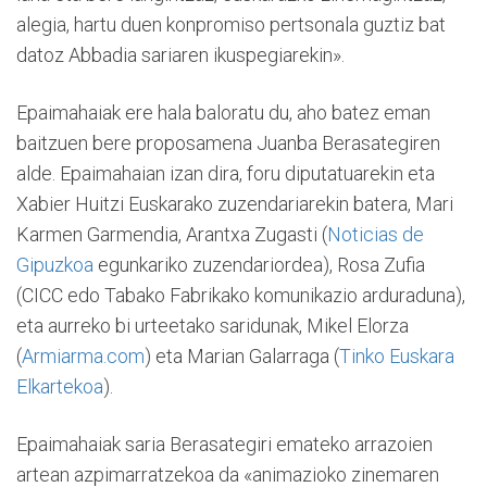
alegia, hartu duen konpromiso pertsonala guztiz bat
datoz Abbadia sariaren ikuspegiarekin».
Epaimahaiak ere hala baloratu du, aho batez eman
baitzuen bere proposamena Juanba Berasategiren
alde. Epaimahaian izan dira, foru diputatuarekin eta
Xabier Huitzi Euskarako zuzendariarekin batera, Mari
Karmen Garmendia, Arantxa Zugasti (
Noticias de
Gipuzkoa
egunkariko zuzendariordea), Rosa Zufia
(CICC edo Tabako Fabrikako komunikazio arduraduna),
eta aurreko bi urteetako saridunak, Mikel Elorza
(
Armiarma.com
) eta Marian Galarraga (
Tinko Euskara
Elkartekoa
).
Epaimahaiak saria Berasategiri emateko arrazoien
artean azpimarratzekoa da «animazioko zinemaren