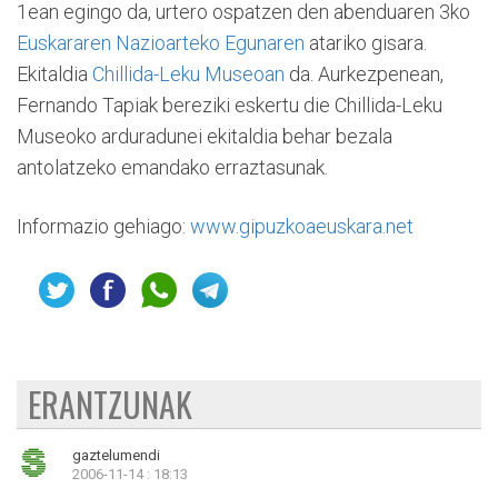
1ean egingo da, urtero ospatzen den abenduaren 3ko
Euskararen Nazioarteko Egunaren
atariko gisara.
Ekitaldia
Chillida-Leku Museoan
da. Aurkezpenean,
Fernando Tapiak bereziki eskertu die Chillida-Leku
Museoko arduradunei ekitaldia behar bezala
antolatzeko emandako erraztasunak.
Informazio gehiago:
www.gipuzkoaeuskara.net
ERANTZUNAK
gaztelumendi
2006-11-14 : 18:13