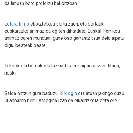
da lanean bere proiektu bakoitzean.
Lotura films
ekoiztetxea sortu zuen, eta bertatik
euskarazko animazioa egiten dihardute. Euskal Herrikoa
animazioaren munduan gune oso garrantzitsua dela aipatu
digu, besteak beste.
Teknologia berriak eta hizkuntza ere aipagai izan ditugu,
noski.
Saioa entzun gura baduzu,
klik egin
eta atoan jakingo duzu
Juanbaren berri. Atsegina izan da elkarrizketa bera ere.