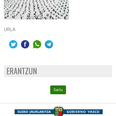
URLA:
ERANTZUN
Sartu