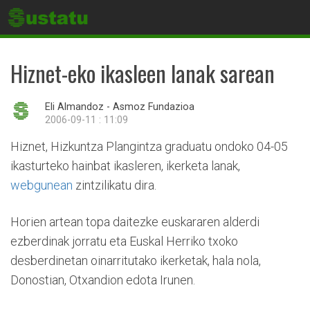
Hiznet-eko ikasleen lanak sarean
Eli Almandoz - Asmoz Fundazioa
2006-09-11 : 11:09
Hiznet, Hizkuntza Plangintza graduatu ondoko 04-05
ikasturteko hainbat ikasleren, ikerketa lanak,
webgunean
zintzilikatu dira.
Horien artean topa daitezke euskararen alderdi
ezberdinak jorratu eta Euskal Herriko txoko
desberdinetan oinarritutako ikerketak, hala nola,
Donostian, Otxandion edota Irunen.