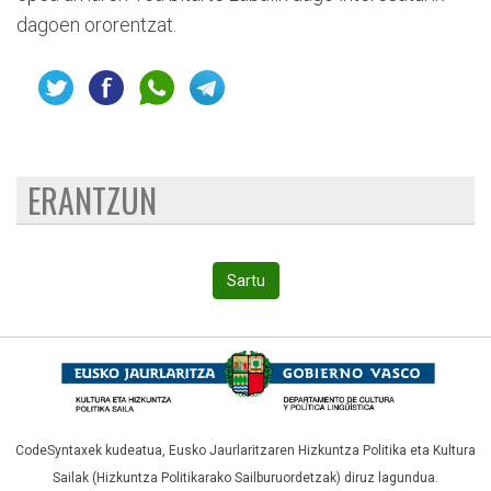
dagoen ororentzat.
ERANTZUN
Sartu
CodeSyntaxek kudeatua,
Eusko Jaurlaritzaren Hizkuntza Politika eta Kultura
Sailak (Hizkuntza Politikarako Sailburuordetzak)
diruz lagundua.