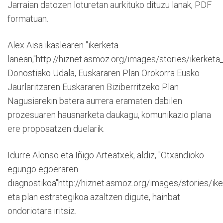
Jarraian datozen loturetan aurkituko dituzu lanak, PDF
formatuan.
Alex Aisa ikaslearen "ikerketa
lanean,"http://hiznet.asmoz.org/images/stories/ikerketa
Donostiako Udala, Euskararen Plan Orokorra Eusko
Jaurlaritzaren Euskararen Biziberritzeko Plan
Nagusiarekin batera aurrera eramaten dabilen
prozesuaren hausnarketa daukagu, komunikazio plana
ere proposatzen duelarik.
Idurre Alonso eta Iñigo Arteatxek, aldiz, "Otxandioko
egungo egoeraren
diagnostikoa"http://hiznet.asmoz.org/images/stories/ik
eta plan estrategikoa azaltzen digute, hainbat
ondoriotara iritsiz.