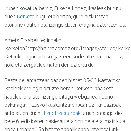
Irunen kokatua, berriz, Eukene Lopez, ikasleak burutu
duen
ikerketa
dugu eta bertan, gure hizkuntzan
etorkinek duten eta izango duten eragina aztertzen du.
Amets Etxabek "egindako
ikerketan,"http://hiznet.asmoz.org/images/stories/iker
Getariko lagun arteko gazteen kode-alternantzia noiz,
nola eta zergatik ematen den aztertu du.
Bestalde, amaitzear dagoen hiznet 05-06 ikastaroko
ikasleek ere egin dituzte beren ikerketa lanak eta
hauek ere laister izango ditugu webgunean denon
eskuragarri. Eusko Ikaskuntzaren Asmoz Fundazioak
antolatzen duen
Hiznet ikastaroak
urrian emango dio
bere 6. edizioaren hasierari eta hori dela eta, matrikula
epea urriaren 15a bitarte zabalik dago interesaturik