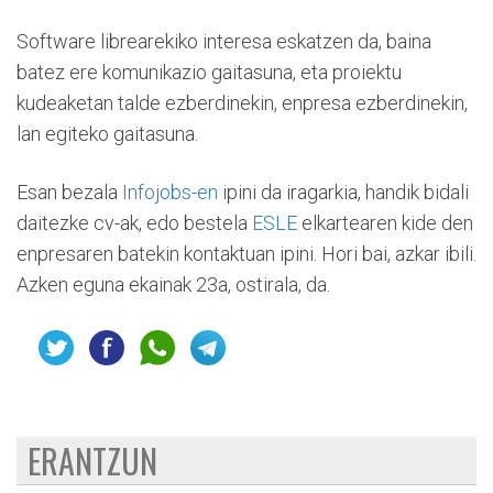
Software librearekiko interesa eskatzen da, baina
batez ere komunikazio gaitasuna, eta proiektu
kudeaketan talde ezberdinekin, enpresa ezberdinekin,
lan egiteko gaitasuna.
Esan bezala
Infojobs-en
ipini da iragarkia, handik bidali
daitezke cv-ak, edo bestela
ESLE
elkartearen kide den
enpresaren batekin kontaktuan ipini. Hori bai, azkar ibili.
Azken eguna ekainak 23a, ostirala, da.
ERANTZUN