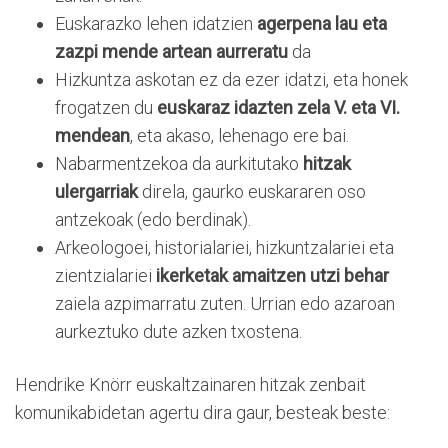
Euskarazko lehen idatzien
agerpena lau eta
zazpi mende artean aurreratu
da
Hizkuntza askotan ez da ezer idatzi, eta honek
frogatzen du
euskaraz idazten zela V. eta VI.
mendean
, eta akaso, lehenago ere bai.
Nabarmentzekoa da aurkitutako
hitzak
ulergarriak
direla, gaurko euskararen oso
antzekoak (edo berdinak).
Arkeologoei, historialariei, hizkuntzalariei eta
zientzialariei
ikerketak amaitzen utzi behar
zaiela azpimarratu zuten. Urrian edo azaroan
aurkeztuko dute azken txostena.
Hendrike Knörr euskaltzainaren hitzak zenbait
komunikabidetan agertu dira gaur, besteak beste: