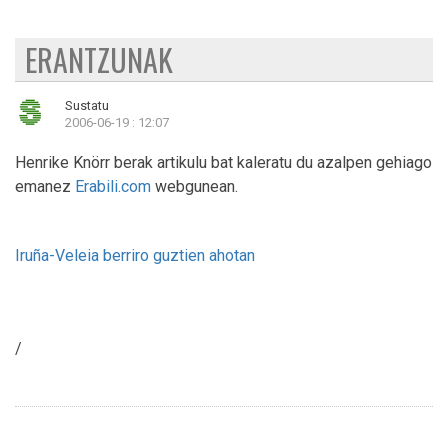
ERANTZUNAK
Sustatu
2006-06-19 : 12:07
Henrike Knörr berak artikulu bat kaleratu du azalpen gehiago
emanez
Erabili.com
webgunean.
Iruña-Veleia berriro guztien ahotan
/