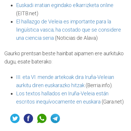
Euskadi irratian egindako elkarrizketa online
(EITB.net)
El hallazgo de Veleia es importante para la
lingüística vasca; ha costado que se considere
una ciencia seria
(Noticias de Alava)
Gaurko prentsan beste hainbat aipamen ere aurkituko
dugu, esate baterako:
III. eta VI. mende artekoak dira Iruña-Veleian
aurkitu diren euskarazko hitzak
(Berria.info).
Los textos hallados en Iruña-Veleia están
escritos inequívocamente en euskara
(Gara.net)