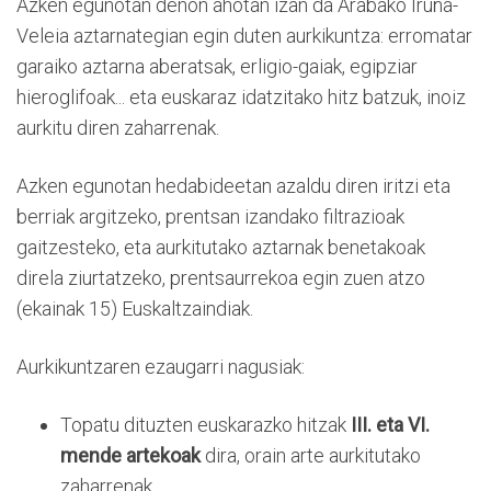
Azken egunotan denon ahotan izan da Arabako Iruña-
Veleia aztarnategian egin duten aurkikuntza: erromatar
garaiko aztarna aberatsak, erligio-gaiak, egipziar
hieroglifoak... eta euskaraz idatzitako hitz batzuk, inoiz
aurkitu diren zaharrenak.
Azken egunotan hedabideetan azaldu diren iritzi eta
berriak argitzeko, prentsan izandako filtrazioak
gaitzesteko, eta aurkitutako aztarnak benetakoak
direla ziurtatzeko, prentsaurrekoa egin zuen atzo
(ekainak 15) Euskaltzaindiak.
Aurkikuntzaren ezaugarri nagusiak:
Topatu dituzten euskarazko hitzak
III. eta VI.
mende artekoak
dira, orain arte aurkitutako
zaharrenak.