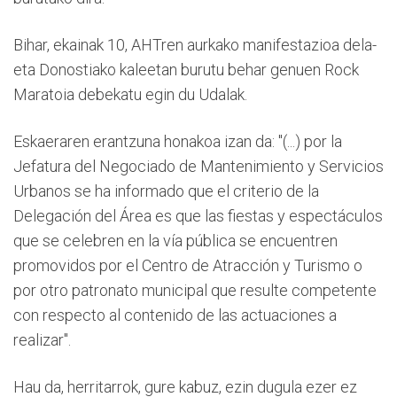
Bihar, ekainak 10, AHTren aurkako manifestazioa dela-
eta Donostiako kaleetan burutu behar genuen Rock
Maratoia debekatu egin du Udalak.
Eskaeraren erantzuna honakoa izan da: "(...) por la
Jefatura del Negociado de Mantenimiento y Servicios
Urbanos se ha informado que el criterio de la
Delegación del Área es que las fiestas y espectáculos
que se celebren en la vía pública se encuentren
promovidos por el Centro de Atracción y Turismo o
por otro patronato municipal que resulte competente
con respecto al contenido de las actuaciones a
realizar".
Hau da, herritarrok, gure kabuz, ezin dugula ezer ez