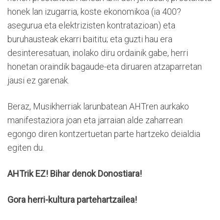
honek lan izugarria, koste ekonomikoa (ia 400?
asegurua eta elektrizisten kontratazioan) eta
buruhausteak ekarri baititu; eta guzti hau era
desinteresatuan, inolako diru ordainik gabe, herri
honetan oraindik bagaude-eta diruaren atzaparretan
jausi ez garenak.
Beraz, Musikherriak larunbatean AHTren aurkako
manifestaziora joan eta jarraian alde zaharrean
egongo diren kontzertuetan parte hartzeko deialdia
egiten du.
AHTrik EZ! Bihar denok Donostiara!
Gora herri-kultura partehartzailea!