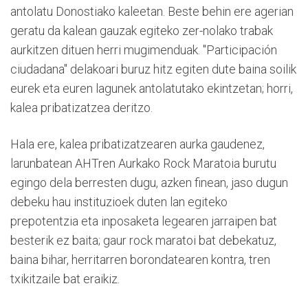
antolatu Donostiako kaleetan. Beste behin ere agerian
geratu da kalean gauzak egiteko zer-nolako trabak
aurkitzen dituen herri mugimenduak. "Participación
ciudadana" delakoari buruz hitz egiten dute baina soilik
eurek eta euren lagunek antolatutako ekintzetan; horri,
kalea pribatizatzea deritzo.
Hala ere, kalea pribatizatzearen aurka gaudenez,
larunbatean AHTren Aurkako Rock Maratoia burutu
egingo dela berresten dugu, azken finean, jaso dugun
debeku hau instituzioek duten lan egiteko
prepotentzia eta inposaketa legearen jarraipen bat
besterik ez baita; gaur rock maratoi bat debekatuz,
baina bihar, herritarren borondatearen kontra, tren
txikitzaile bat eraikiz.