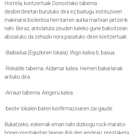
Horrela, kontzertuak Donostiako taberna
desberdinetan burutuko dira ez baitugu instituzioen
makinaria biolentoa herritarren aurka martxan jartzerik
nahi. Beraz, antolatuta zeuden kaleko gune bakoitzean
abisatuko da zehazki nora pasatuko diren kontzertuak:
-Baibailua (Eguzkiren lokala). Iñigo kalea 6, baxua.
-Rekalde taberna. Aldamar kalea. Hemen bakarlariak
arituko dira.
-Arraun taberna. Aingeru kalea.
-beste lokalen baten konfirmazioaren zai gaude.
Bukatzeko, eskerrak eman nahi dizkiogu rock maratoi
honen prestaketan lanean ibili den jendeari, prestaketa