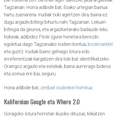
Tagzanian. Horra adibide bat, Esako urtegian bainua
hartu zuenarena. Irudiak txiki agertzen dira, baina ez
dugu argazki-biltegi bihurtu nahi Tagzanian. Lekuen
biltegia da geurea, eta argazkietarako badaude leku
hobeak, adibidez Flickr (gune honetara bereziki
egokitua dago Tagzaniako irudien kontua,
bookmarklet
eta guzti). Irudiak baino gehiago lotura edo
erreferentziak kargatzen dira toki bat identifikatzeko.
Oraingoz argazki eta estekak, baina aurrerago bideoa
eta soinua ere bai, seguru.
Hona adibide bat,
zenbait irudirekin hornitua.
Kalifornian Google eta Where 2.0
Goragoko lotura horretan ikusiko dituzue, klikatzen