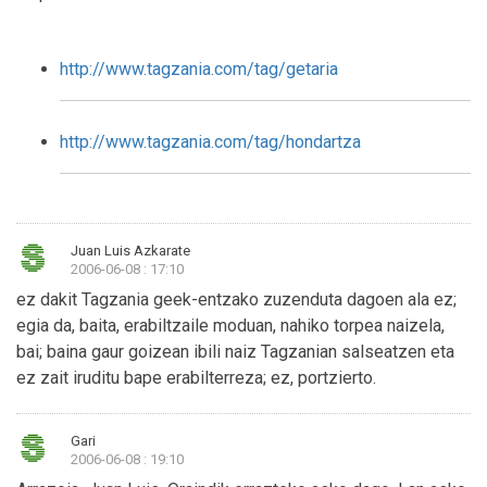
http://www.tagzania.com/tag/getaria
http://www.tagzania.com/tag/hondartza
Juan Luis Azkarate
2006-06-08 : 17:10
ez dakit Tagzania geek-entzako zuzenduta dagoen ala ez;
egia da, baita, erabiltzaile moduan, nahiko torpea naizela,
bai; baina gaur goizean ibili naiz Tagzanian salseatzen eta
ez zait iruditu bape erabilterreza; ez, portzierto.
Gari
2006-06-08 : 19:10