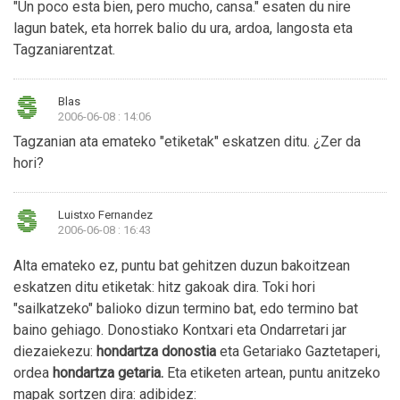
"Un poco esta bien, pero mucho, cansa." esaten du nire
lagun batek, eta horrek balio du ura, ardoa, langosta eta
Tagzaniarentzat.
Blas
2006-06-08 : 14:06
Tagzanian ata emateko "etiketak" eskatzen ditu. ¿Zer da
hori?
Luistxo Fernandez
2006-06-08 : 16:43
Alta emateko ez, puntu bat gehitzen duzun bakoitzean
eskatzen ditu etiketak: hitz gakoak dira. Toki hori
"sailkatzeko" balioko dizun termino bat, edo termino bat
baino gehiago. Donostiako Kontxari eta Ondarretari jar
diezaiekezu:
hondartza donostia
eta Getariako Gaztetaperi,
ordea
hondartza getaria.
Eta etiketen artean, puntu anitzeko
mapak sortzen dira: adibidez: