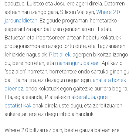
baduzue, Luistxo eta Josu ere ageri direla. Datorren
astean han izango gara, Silicon Valleyn,
Where 2.0
jardunaldietan.
Ez gaude programan, horretarako
esperantza apur bat izan genuen arren... Estatu
Batuetan eta inbertsoreen artean hobetu kokatuek
protagonismoa errazago lortu dute, eta Tagzaniaren
lehiakide nagusiak,
Platial-ek,
agerpen bikoitza izango
du, bere horretan, eta
mahainguru batean.
Aplikazio
"sozialen" horretan, horretantxe ondo sartuko ginen gu
ba... Baina tira, ez dezagun negar egin,
analista honek
dioenez,
ondo kokatuak egon gaitezke aurrera begira.
Eta, egia esanda, Platial-ekin
alderatuta, gure
estatistikak
onak direla uste dugu, eta zerbitzuaren
aukeretan ere ez diegu inbidia handirik.
Where 2.0 biltzarraz gain, beste gauza batean ere