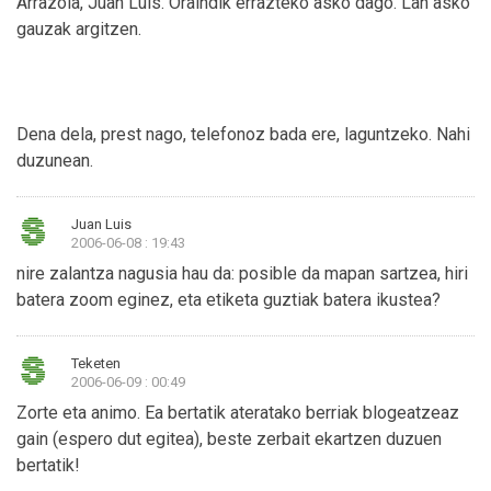
Arrazoia, Juan Luis. Oraindik errazteko asko dago. Lan asko
gauzak argitzen.
Dena dela, prest nago, telefonoz bada ere, laguntzeko. Nahi
duzunean.
Juan Luis
2006-06-08 : 19:43
nire zalantza nagusia hau da: posible da mapan sartzea, hiri
batera zoom eginez, eta etiketa guztiak batera ikustea?
Teketen
2006-06-09 : 00:49
Zorte eta animo. Ea bertatik ateratako berriak blogeatzeaz
gain (espero dut egitea), beste zerbait ekartzen duzuen
bertatik!