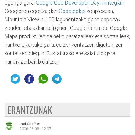
egongo gara,
Google Geo Developer Day mintegian,
Googleren egoitza den
Googleplex
konplexuan,
Mountain View-n. 100 lagunentzako gonbidapenak
zeuden, eta azkar ibili ginen. Google Earth eta Google
Maps produktuen gaineko garatzaileak eta sortzaileak,
hantxe elkartuko gara, ea zer kontatzen diguten, zer
kontatzen diegun. Sustaturako ere saiatuko gara
handik zerbait bidaltzen.
ERANTZUNAK
metaltrainer
2006-06-08 : 12:07