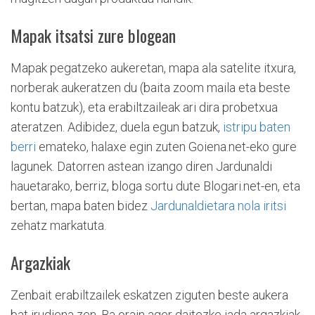
Mapak itsatsi zure blogean
Mapak pegatzeko aukeretan, mapa ala satelite itxura,
norberak aukeratzen du (baita zoom maila eta beste
kontu batzuk), eta erabiltzaileak ari dira probetxua
ateratzen. Adibidez, duela egun batzuk,
istripu baten
berri
emateko, halaxe egin zuten Goiena.net-eko gure
lagunek. Datorren astean izango diren Jardunaldi
hauetarako, berriz, bloga sortu dute Blogari.net-en, eta
bertan, mapa baten bidez
Jardunaldietara nola iritsi
zehatz markatuta.
Argazkiak
Zenbait erabiltzailek eskatzen ziguten beste aukera
bat irudiena zen. Ba orain ager daitezke jada argazkiak