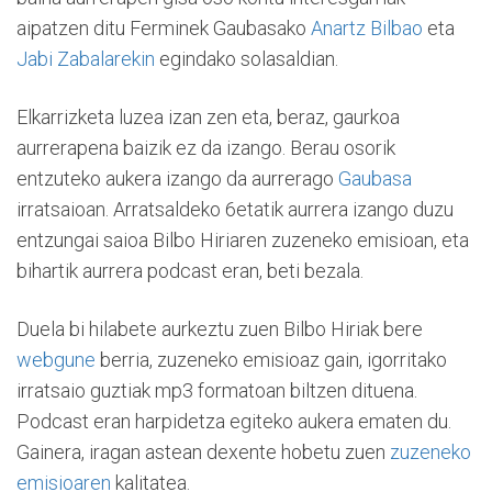
aipatzen ditu Ferminek Gaubasako
Anartz Bilbao
eta
Jabi Zabalarekin
egindako solasaldian.
Elkarrizketa luzea izan zen eta, beraz, gaurkoa
aurrerapena baizik ez da izango. Berau osorik
entzuteko aukera izango da aurrerago
Gaubasa
irratsaioan. Arratsaldeko 6etatik aurrera izango duzu
entzungai saioa Bilbo Hiriaren zuzeneko emisioan, eta
bihartik aurrera podcast eran, beti bezala.
Duela bi hilabete aurkeztu zuen Bilbo Hiriak bere
webgune
berria, zuzeneko emisioaz gain, igorritako
irratsaio guztiak mp3 formatoan biltzen dituena.
Podcast eran harpidetza egiteko aukera ematen du.
Gainera, iragan astean dexente hobetu zuen
zuzeneko
emisioaren
kalitatea.