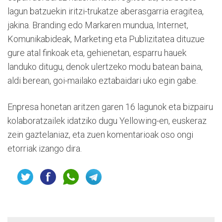
lagun batzuekin iritzi-trukatze aberasgarria eragitea,
jakina. Branding edo Markaren mundua, Internet,
Komunikabideak, Marketing eta Publizitatea dituzue
gure atal finkoak eta, gehienetan, esparru hauek
landuko ditugu, denok ulertzeko modu batean baina,
aldi berean, goi-mailako eztabaidari uko egin gabe.
Enpresa honetan aritzen garen 16 lagunok eta bizpairu
kolaboratzailek idatziko dugu Yellowing-en, euskeraz
zein gaztelaniaz, eta zuen komentarioak oso ongi
etorriak izango dira.