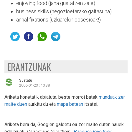
enjoying food (jana gustatzen zaie)
business skills (negozioetarako gaitasuna)
annal fixations (uzkiarekin obsesioak!)
ERANTZUNAK
Sustatu
2006-01-23 : 10:38
Ariketa honetatik abiatuta, beste morroi batek
munduak zer
maite duen
aurkitu du eta
mapa batean
itsatsi.
Ariketa bera da, Googlen galdetu ea zer maite duten hauek
edo haiek.
Canadians love their...
Basques love their...