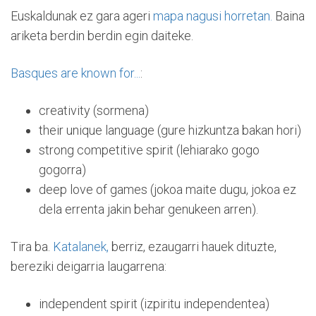
Euskaldunak ez gara ageri
mapa nagusi horretan.
Baina
ariketa berdin berdin egin daiteke.
Basques are known for...
:
creativity (sormena)
their unique language (gure hizkuntza bakan hori)
strong competitive spirit (lehiarako gogo
gogorra)
deep love of games (jokoa maite dugu, jokoa ez
dela errenta jakin behar genukeen arren).
Tira ba.
Katalanek,
berriz, ezaugarri hauek dituzte,
bereziki deigarria laugarrena:
independent spirit (izpiritu independentea)