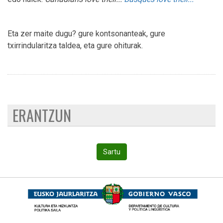
Eta zer maite dugu? gure kontsonanteak, gure
txirrindularitza taldea, eta gure ohiturak.
ERANTZUN
Sartu