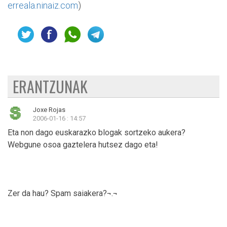
erreala.ninaiz.com
)
ERANTZUNAK
Joxe Rojas
2006-01-16 : 14:57
Eta non dago euskarazko blogak sortzeko aukera?
Webgune osoa gaztelera hutsez dago eta!
Zer da hau? Spam saiakera?¬.¬