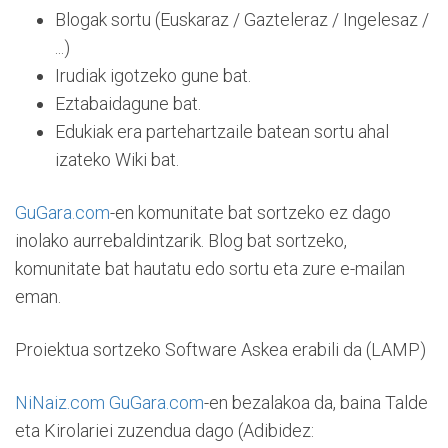
Blogak sortu (Euskaraz / Gazteleraz / Ingelesaz /
...)
Irudiak igotzeko gune bat.
Eztabaidagune bat.
Edukiak era partehartzaile batean sortu ahal
izateko Wiki bat.
GuGara.com
-en komunitate bat sortzeko ez dago
inolako aurrebaldintzarik. Blog bat sortzeko,
komunitate bat hautatu edo sortu eta zure e-mailan
eman.
Proiektua sortzeko Software Askea erabili da (LAMP)
NiNaiz.com
GuGara.com
-en bezalakoa da, baina Talde
eta Kirolariei zuzendua dago (Adibidez: