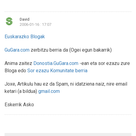
David
2006-01-16 : 17:07
Euskarazko Blogak
GuGara.com
zerbitzu berria da (Ogei egun bakarrik)
Anima zaitez
Donostia.GuGara.com
-ean eta sor ezazu zure
Bloga edo
Sor ezazu Komunitate berria
Joxe, Artikulu hau ez da Spam, ni idatziena naiz, nire email
ketari (a bildua)
gmail.com
Eskerrik Asko