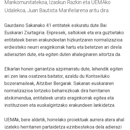
Mankomunitatekoa, Izaskun Razkin eta UEMAko
Udalekoa, Juan Bautista Mariñelarena aritu dira.
Gaurdaino Sakanako 41 entitatek eskuratu dute Bai
Euskarari Ziurtagiria. Enpresek, saltokiek eta era guztietako
entitateek beren erakundeetan hizkuntzaren normalizazioa
erdiesteko neurri eraginkorrak hartu eta betetzen ari direla
adierazten dute, eta egiten duten ahaleginaren aitortza da.
Elkarlan honen garrantzia azpimarratu dute, lehendik egiten
ari zen lana osatzera baitator, azaldu du Kontseiluko
bozeramaileak, Aitziber Bergarak. Sakanan euskararen
normalizazioa lortzeko beharrezkoak dira herritarren
atxikimendua, entitateek urrats eraginkorrak egitea eta
instituzioen eta euskalgintzako erakundeen lankidetza.
UEMAk, bere aldetik, horrelako proiektuak aurrera atera ahal
izateko herritarren partaidetza ezinbestekoa dela adierazi