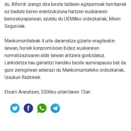
du. Alferrik izango dira beste taldeen egitasmoak herritarrek
ez badute beren erantzukizuna hartzen euskararen
berreskurapenean, azaldu du UEMAko ordezkariak, Miren
Segurolak.
Mankomunitateak 4 urte daramatza gizarte eragileekin
lanean, horiek konpromisoen bidez euskararen
normalizazioaren alde lanean aritzera gonbidatuz.
Lankidetza hau garrantzi handiko beste aurrerapauso bat da
gure zereginean adierazi du Mankomunitateko ordezkariak,
Izaskun Razkinek.
Etxarri Aranatzen, 2006ko urtarrilaren 13an