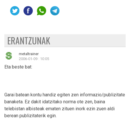
ERANTZUNAK
metaltrainer
2006-01-09 : 10:05
Eta beste bat:
Garai batean kontu handiz egiten zen informazio/publizitate
banaketa. Ez dakit idatzitako norma ote zen, baina
telebistan albisteak ematen zituen inork ezin zuen aldi
berean publizitaterik egin.