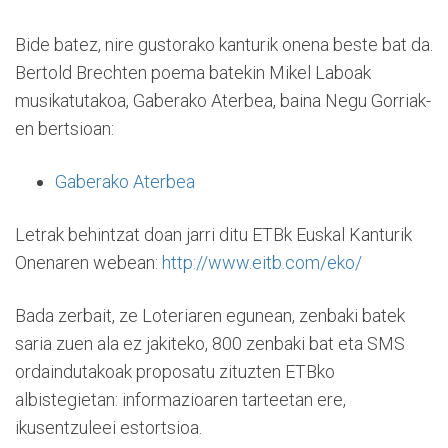
Bide batez, nire gustorako kanturik onena beste bat da.
Bertold Brechten poema batekin Mikel Laboak
musikatutakoa, Gaberako Aterbea, baina Negu Gorriak-
en bertsioan:
Gaberako Aterbea
Letrak behintzat doan jarri ditu ETBk Euskal Kanturik
Onenaren webean:
http://www.eitb.com/eko/
Bada zerbait, ze Loteriaren egunean, zenbaki batek
saria zuen ala ez jakiteko, 800 zenbaki bat eta SMS
ordaindutakoak proposatu zituzten ETBko
albistegietan: informazioaren tarteetan ere,
ikusentzuleei estortsioa.