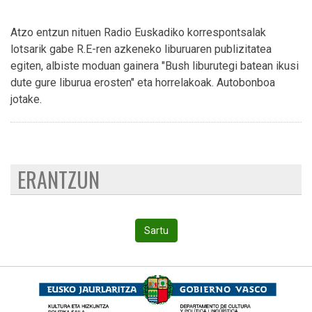
Atzo entzun nituen Radio Euskadiko korrespontsalak
lotsarik gabe R.E-ren azkeneko liburuaren publizitatea
egiten, albiste moduan gainera "Bush liburutegi batean ikusi
dute gure liburua erosten" eta horrelakoak. Autobonboa
jotake.
ERANTZUN
Sartu