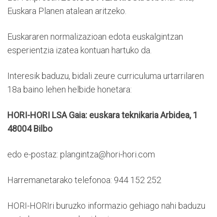
Euskara Planen atalean aritzeko.
Euskararen normalizazioan edota euskalgintzan
esperientzia izatea kontuan hartuko da.
Interesik baduzu, bidali zeure curriculuma urtarrilaren
18a baino lehen helbide honetara:
HORI-HORI LSA
Gaia: euskara teknikaria
Arbidea, 1
48004 Bilbo
edo e-postaz: plangintza@hori-hori.com
Harremanetarako telefonoa: 944 152 252
HORI-HORIri buruzko informazio gehiago nahi baduzu