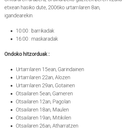
etxean hasiko dute, 2006ko urtarrilaren 8an,
igandearekin.
10:00 : barrikadak
16:00 : maskaradak
Ondoko hitzorduak :
Urtarrilaren 15ean, Garindainen
Urtarrilaren 22an, Alozen
Urtarrilaren 29an, Gotainen
Otsailaren 5ean, Gameren
Otsailaren 12an, Pagolan
Otsailaren 18an, Maulen
Otsailaren 19an, Mitikilen
Otsailaren 26an, Atharratzen