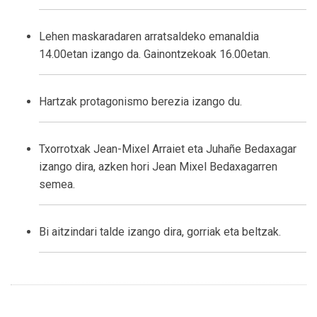
Lehen maskaradaren arratsaldeko emanaldia
14.00etan izango da. Gainontzekoak 16.00etan.
Hartzak protagonismo berezia izango du.
Txorrotxak Jean-Mixel Arraiet eta Juhañe Bedaxagar
izango dira, azken hori Jean Mixel Bedaxagarren
semea.
Bi aitzindari talde izango dira, gorriak eta beltzak.