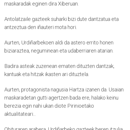
maskaradak eginen dira Xiberuan.
Antolatzaile gazteek suharki bizi dute dantzatua eta
antzeztua den iñauteri mota hori.
Aurten, Urdiñarbekoen aldi da astero errito honen
biziaraztea, neguminean eta udaberriaren atarian.
Badira asteak zuzenean ematen dituzten dantzak,
kantuak eta hitzak ikasten ari dituztela.
Aurten, protagonista nagusia Hartza izanen da. Usaian
maskaradetan gutti agertzen bada ere, halako keinu
berezia egin nahi ukan diote Pirinioetako
aktualitateari...
Ohituraren arabera, Urdiñarbeko gazteek beren itzulia