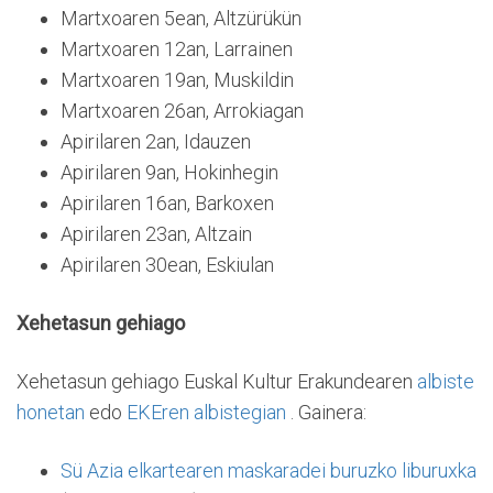
Martxoaren 5ean, Altzürükün
Martxoaren 12an, Larrainen
Martxoaren 19an, Muskildin
Martxoaren 26an, Arrokiagan
Apirilaren 2an, Idauzen
Apirilaren 9an, Hokinhegin
Apirilaren 16an, Barkoxen
Apirilaren 23an, Altzain
Apirilaren 30ean, Eskiulan
Xehetasun gehiago
Xehetasun gehiago Euskal Kultur Erakundearen
albiste
honetan
edo
EKEren albistegian
. Gainera:
Sü Azia elkartearen maskaradei buruzko liburuxka