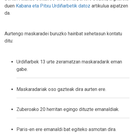
duen
Kabana eta Pitxu Urdiñarbetik datoz
artikulua aipatzen
da.
Aurtengo maskaradei buruzko hainbat xehetasun kontatu
ditu:
Urdiñarbek 13 urte zeramatzan maskaradarik eman
gabe.
Maskaradariak oso gazteak dira aurten ere.
Zuberoako 20 herritan egingo dituzte emanaldiak.
Paris-en ere emanaldi bat egiteko asmotan dira.