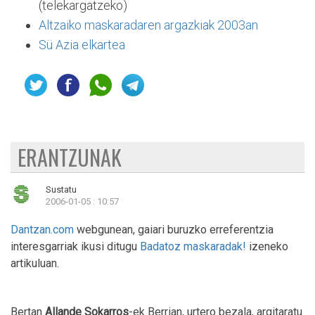
(telekargatzeko)
Altzaiko maskaradaren argazkiak 2003an
Sü Azia elkartea
ERANTZUNAK
Sustatu
2006-01-05 : 10:57
Dantzan.com
webgunean, gaiari buruzko erreferentzia
interesgarriak ikusi ditugu
Badatoz maskaradak!
izeneko
artikuluan.
Bertan
Allande Sokarros
-ek Berrian, urtero bezala, argitaratu