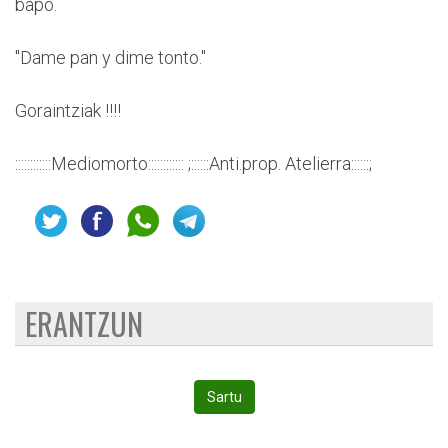
bapo.
"Dame pan y dime tonto."
Goraintziak !!!!
::::::::::::Mediomorto:::::::::::: ;::::::Anti.prop. Atelierra::::::;
ERANTZUN
Sartu