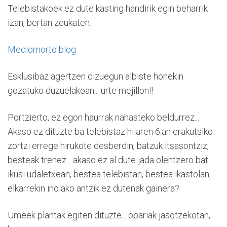
Telebistakoek ez dute kasting handirik egin beharrik
izan, bertan zeukaten.
Mediomorto blog
Esklusibaz agertzen dizuegun albiste honekin
gozatuko duzuelakoan... urte mejillon!!
Portzierto, ez egon haurrak nahasteko beldurrez...
Akaso ez dituzte ba telebistaz hilaren 6.an erakutsiko
zortzi errege hirukote desberdin, batzuk itsasontziz,
besteak trenez... akaso ez al dute jada olentzero bat
ikusi udaletxean, bestea telebistan, bestea ikastolan,
elkarrekin inolako antzik ez dutenak gainera?
Umeek plantak egiten dituzte... opariak jasotzekotan,