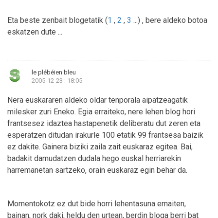
Eta beste zenbait blogetatik (
1
,
2
,
3
...) , bere aldeko botoa
eskatzen dute ...
le plébéien bleu
2005-12-23 : 18:05
Nera euskararen aldeko oldar tenporala aipatzeagatik
milesker zuri Eneko. Egia erraiteko, nere lehen blog hori
frantsesez idaztea hastapenetik deliberatu dut zeren eta
esperatzen ditudan irakurle 100 etatik 99 frantsesa baizik
ez dakite. Gainera biziki zaila zait euskaraz egitea. Bai,
badakit damudatzen dudala hego euskal herriarekin
harremanetan sartzeko, orain euskaraz egin behar da.
Momentokotz ez dut bide horri lehentasuna emaiten,
bainan, nork daki, heldu den urtean, berdin bloga berri bat