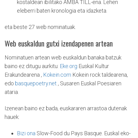
kostaldean ibilitako AMBA TILL-ena. Lehen
eleberri baten kronologia eta idazketa.
eta beste 27 web nominatuak.
Web euskaldun gutxi izendapenen artean
Nominatuen artean web euskaldun banaka batzuk
baino ez ditugu aurkitu:
Eke.org
Euskal Kultur
Erakundearena ,
Kokein.com
Kokein rock taldearena,
edo
basquepoetry.net
, Susaren Euskal Poesiaren
ataria.
Izenean baino ez bada, euskararen arrastoa dutenak
hauek:
Bizi ona
Slow-Food du Pays Basque. Euskal eko-