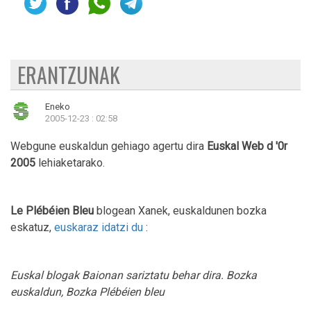
ERANTZUNAK
Eneko
2005-12-23 : 02:58
Webgune euskaldun gehiago agertu dira
Euskal Web d '0r
2005
lehiaketarako.
Le Plébéien Bleu
blogean Xanek, euskaldunen bozka
eskatuz,
euskaraz idatzi du
:
Euskal blogak Baionan sariztatu behar dira. Bozka
euskaldun, Bozka Plébéien bleu