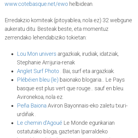
www.cotebasque.net/ewo
helbidean.
Erredakzio komiteak (pitoyablea, nola ez) 32 webgune
aukeratu ditu. Besteak beste, eta momentuz
zerrendako lehendabiziko tokietan:
Lou Mon univers
argazkiak, irudiak, idatziak,
Stephanie Arrijuria-renak
Anglet Surf Photo
. Bai, surf eta argazkiak.
Plébéien bleu (le)
baionako blogaria... Le Pays
basque est plus vert que rouge... sauf en bleu.
Avironekoa, nola ez.
Peña Baiona
Aviron Bayonnais-eko zaletu txuri-
urdiñak .
Le chemin d'Agoué
Le Monde egunkarian
ostatutako bloga, gaztetan Iparraldeko