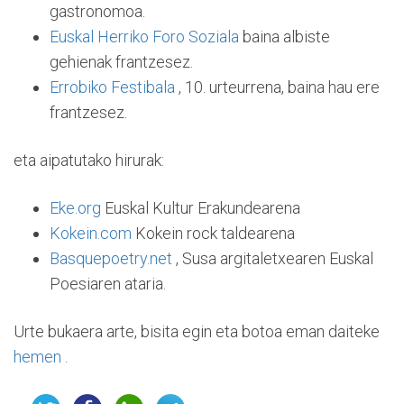
gastronomoa.
Euskal Herriko Foro Soziala
baina albiste
gehienak frantzesez.
Errobiko Festibala
, 10. urteurrena, baina hau ere
frantzesez.
eta aipatutako hirurak:
Eke.org
Euskal Kultur Erakundearena
Kokein.com
Kokein rock taldearena
Basquepoetry.net
, Susa argitaletxearen Euskal
Poesiaren ataria.
Urte bukaera arte, bisita egin eta botoa eman daiteke
hemen
.