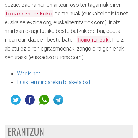
duzue. Badira horien artean oso tentagarriak diren
domeinuak (euskaltelebista.net,
bigarren eskuko
euskalselekzioa.org, euskalherritarrok.com), inoiz
martxan ezagututako beste batzuk ere bai, edota
indarrean dauden beste baten
. Inoiz
homonimoak
abiatu ez diren egitasmoenak izango dira gehienak
seguraski (euskadisolutions.com)...
Whois.net
Eusk terminoarekin bilaketa bat
ERANTZUN