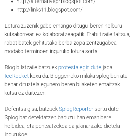
http://alternativepr.blogspot.com/
http://links11.blogspot.com/
Lotura zuzenik gabe emango ditugu, beren helburu
kutsakorrean ez kolaboratzeagatik. Erabiltzaile faltsua,
robot batek gehitutako berba zopa zentzugabea,
modako terminoen inguruko lotura sorta...
Blog bilatzaile batzuek
protesta egin dute
jada.
IceRocket
kexu da, Bloggerreko milaka splog borratu
behar dituztela egunero beren bilaketen emaitzak
kutsa ez daitezen.
Defentsa gisa, batzuek
SplogReporter
sortu dute.
Splog bat detektatzen baduzu, han eman bere
helbidea, eta pentsatzekoa da jakinaraziko dietela
ingurukoei.