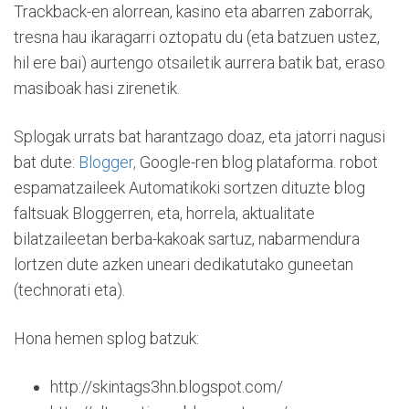
Trackback-en alorrean, kasino eta abarren zaborrak,
tresna hau ikaragarri oztopatu du (eta batzuen ustez,
hil ere bai) aurtengo otsailetik aurrera batik bat, eraso
masiboak hasi zirenetik.
Splogak urrats bat harantzago doaz, eta jatorri nagusi
bat dute:
Blogger,
Google-ren blog plataforma. robot
espamatzaileek Automatikoki sortzen dituzte blog
faltsuak Bloggerren, eta, horrela, aktualitate
bilatzaileetan berba-kakoak sartuz, nabarmendura
lortzen dute azken uneari dedikatutako guneetan
(technorati eta).
Hona hemen splog batzuk:
http://skintags3hn.blogspot.com/