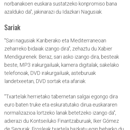
norbanakoen euskara sustatzeko konpromiso bana
azalduko da", jakinarazi du Idazkari Nagusiak.
Sariak
"Sari nagusiak Kariberako eta Mediterraneoan
zeharreko bidaiak izango dira", zehaztu du Xabier
Mendigurenek. Beraz, sari asko izango dira, besteak
beste, MP3 irakurgailuak, kamera digitalak, sakelako
telefonoak, DVD irakurgailuak, asteburuak
landetxeetan, DVD sortak eta afariak.
"Txartelak herrietako tabernetan salgai egongo dira
euro baten truke eta eskuratutako dirua euskararen
normalizazioa lortzeko lanak betetzeko izango da",
adierazi du Kontseiluko Finantzaburuak, Iker Gómez
de Segurak. Erosleak txartela hazkatu egin beharko du