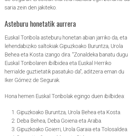
saria zein den jakiteko.
Asteburu honetatik aurrera
Euskal Tonbola asteburu honetan abian jarriko da, eta
lehendabiziko saltokiak Gipuzkoako Buruntza, Urola
Behea eta Kosta izango dira. "Zonaldeka banatu dugu
Euskal Tonbolaren ibilbidea eta Euskal Herriko
herrialde guztietatik pasatuko da", aditzera eman du
Iker Gómez de Segurak.
Hona hemen Euskal Tonbolak egingo duen ibilbidea:
Gipuzkoako Buruntza, Urola Behea eta Kosta.
Deba Behea, Deba Goiena eta Araba.
Gipuzkoako Goierri, Urola Garaia eta Tolosaldea.