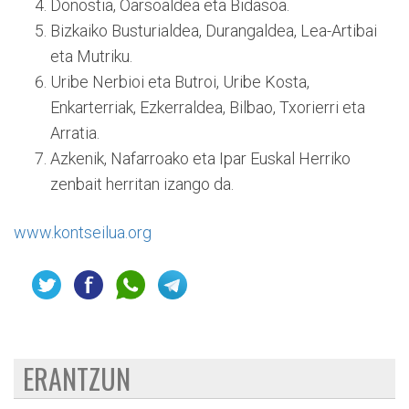
Donostia, Oarsoaldea eta Bidasoa.
Bizkaiko Busturialdea, Durangaldea, Lea-Artibai
eta Mutriku.
Uribe Nerbioi eta Butroi, Uribe Kosta,
Enkarterriak, Ezkerraldea, Bilbao, Txorierri eta
Arratia.
Azkenik, Nafarroako eta Ipar Euskal Herriko
zenbait herritan izango da.
www.kontseilua.org
ERANTZUN