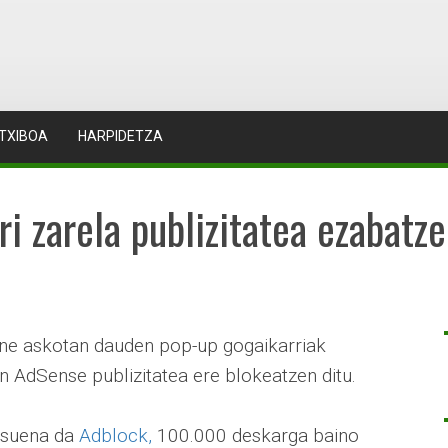
TXIBOA
HARPIDETZA
ri zarela publizitatea ezabatz
ne askotan dauden pop-up gogaikarriak
 AdSense publizitatea ere blokeatzen ditu.
tsuena da
Adblock,
100.000 deskarga baino