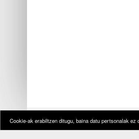
Cookie-ak erabiltzen ditugu, baina datu pertsonalak ez