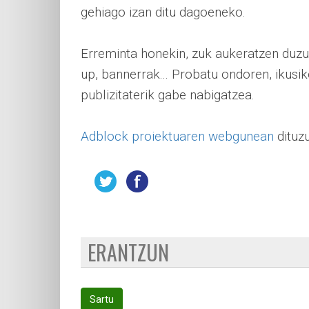
gehiago izan ditu dagoeneko.
Erreminta honekin, zuk aukeratzen duzu 
up, bannerrak... Probatu ondoren, ikusi
publizitaterik gabe nabigatzea.
Adblock proiektuaren webgunean
dituzu
ERANTZUN
Sartu