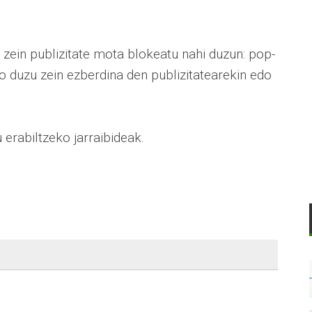
zein publizitate mota blokeatu nahi duzun: pop-
ko duzu zein ezberdina den publizitatearekin edo
 erabiltzeko jarraibideak.