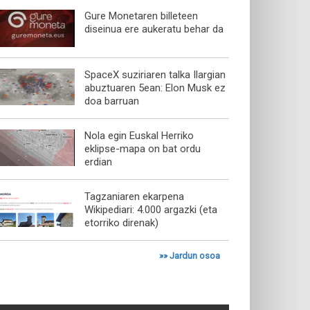
Gure Monetaren billeteen
diseinua ere aukeratu behar da
SpaceX suziriaren talka Ilargian
abuztuaren 5ean: Elon Musk ez
doa barruan
Nola egin Euskal Herriko
eklipse-mapa on bat ordu
erdian
Tagzaniaren ekarpena
Wikipediari: 4.000 argazki (eta
etorriko direnak)
»»
Jardun osoa