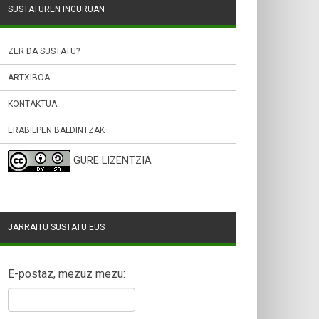
SUSTATUREN INGURUAN
ZER DA SUSTATU?
ARTXIBOA
KONTAKTUA
ERABILPEN BALDINTZAK
GURE LIZENTZIA
JARRAITU SUSTATU.EUS
E-postaz, mezuz mezu: