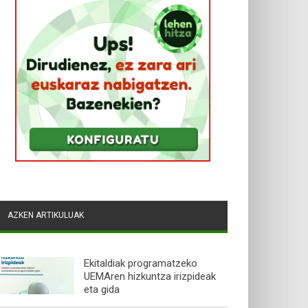
AZKEN ARTIKULUAK
Ekitaldiak programatzeko
UEMAren hizkuntza irizpideak
eta gida