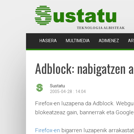
TEKNOLOGIA ALBISTEAK
(CURRENT)
HASIERA
MULTIMEDIA
ADIMENEZ
AR
Adblock: nabigatzen a
Sustatu
2005-04-28 : 14:04
Firefox-en luzapena da Adblock. Webgu
blokeatzeaz gain, bannerrak eta Googlen
Firefox-en
bigarren luzapenik arrakasta