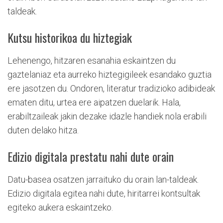
taldeak.
Kutsu historikoa du hiztegiak
Lehenengo, hitzaren esanahia eskaintzen du
gaztelaniaz eta aurreko hiztegigileek esandako guztia
ere jasotzen du. Ondoren, literatur tradizioko adibideak
ematen ditu, urtea ere aipatzen duelarik. Hala,
erabiltzaileak jakin dezake idazle handiek nola erabili
duten delako hitza.
Edizio digitala prestatu nahi dute orain
Datu-basea osatzen jarraituko du orain lan-taldeak.
Edizio digitala egitea nahi dute, hiritarrei kontsultak
egiteko aukera eskaintzeko.