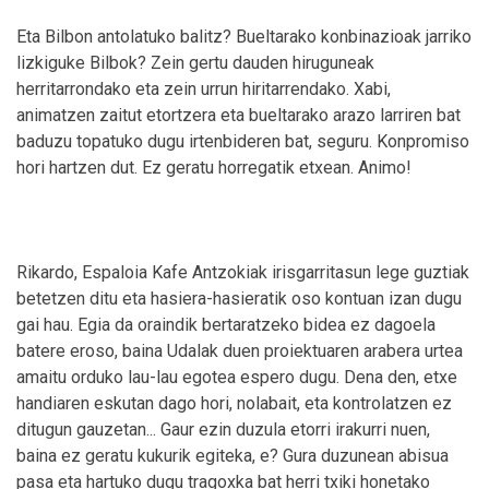
Eta Bilbon antolatuko balitz? Bueltarako konbinazioak jarriko
lizkiguke Bilbok? Zein gertu dauden hiruguneak
herritarrondako eta zein urrun hiritarrendako. Xabi,
animatzen zaitut etortzera eta bueltarako arazo larriren bat
baduzu topatuko dugu irtenbideren bat, seguru. Konpromiso
hori hartzen dut. Ez geratu horregatik etxean. Animo!
Rikardo, Espaloia Kafe Antzokiak irisgarritasun lege guztiak
betetzen ditu eta hasiera-hasieratik oso kontuan izan dugu
gai hau. Egia da oraindik bertaratzeko bidea ez dagoela
batere eroso, baina Udalak duen proiektuaren arabera urtea
amaitu orduko lau-lau egotea espero dugu. Dena den, etxe
handiaren eskutan dago hori, nolabait, eta kontrolatzen ez
ditugun gauzetan... Gaur ezin duzula etorri irakurri nuen,
baina ez geratu kukurik egiteka, e? Gura duzunean abisua
pasa eta hartuko dugu tragoxka bat herri txiki honetako