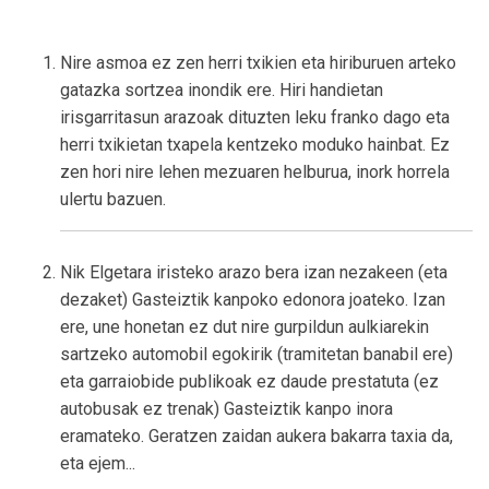
Nire asmoa ez zen herri txikien eta hiriburuen arteko
gatazka sortzea inondik ere. Hiri handietan
irisgarritasun arazoak dituzten leku franko dago eta
herri txikietan txapela kentzeko moduko hainbat. Ez
zen hori nire lehen mezuaren helburua, inork horrela
ulertu bazuen.
Nik Elgetara iristeko arazo bera izan nezakeen (eta
dezaket) Gasteiztik kanpoko edonora joateko. Izan
ere, une honetan ez dut nire gurpildun aulkiarekin
sartzeko automobil egokirik (tramitetan banabil ere)
eta garraiobide publikoak ez daude prestatuta (ez
autobusak ez trenak) Gasteiztik kanpo inora
eramateko. Geratzen zaidan aukera bakarra taxia da,
eta ejem...