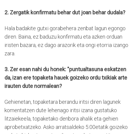
2. Zergatik konfirmatu behar dut joan behar dudala?
Hala badakite gutxi gorabehera zenbat lagun egongo
diren. Baina, ez baduzu konfirmatu eta azken orduan
iristen bazara, ez dago arazorik eta ongi etorria izango
zara.
3. Zer esan nahi du honek: "puntualtasuna eskatzen
da, izan ere topaketa hauek goizeko ordu txikiak arte
irauten dute normalean?
Gehienetan, topaketara berandu iritsi diren lagunek
komentatzen dute lehenago iritsi izana gustatuko
litzaiekeela, topaketako denbora ahalik eta gehien
aprobetxatzeko. Asko arratsaldeko 5:00etatik goizeko