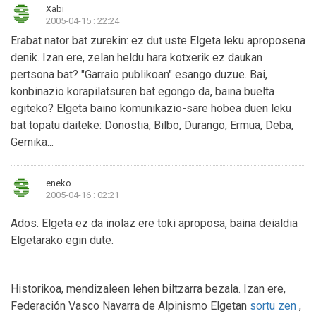
Xabi
2005-04-15 : 22:24
Erabat nator bat zurekin: ez dut uste Elgeta leku aproposena
denik. Izan ere, zelan heldu hara kotxerik ez daukan
pertsona bat? "Garraio publikoan" esango duzue. Bai,
konbinazio korapilatsuren bat egongo da, baina buelta
egiteko? Elgeta baino komunikazio-sare hobea duen leku
bat topatu daiteke: Donostia, Bilbo, Durango, Ermua, Deba,
Gernika...
eneko
2005-04-16 : 02:21
Ados. Elgeta ez da inolaz ere toki aproposa, baina deialdia
Elgetarako egin dute.
Historikoa, mendizaleen lehen biltzarra bezala. Izan ere,
Federación Vasco Navarra de Alpinismo Elgetan
sortu zen
,