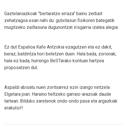
Gaztelaniazkoak "bertaratze erraza" baino zerbait
zehatzagoa esan nahi du: gutxitasun fisikoren bategatik
mugitzeko zailtasuna dugunontzat irisgarria izatea alegia.
Ez dut Espalioa Kafe Antzokia ezagutzen eta ez dakit,
beraz, baldintza hori betetzen duen. Hala bada, zorionak;
hala ez bada, hurrengo BeSTarako kontuan hartzea
proposatzen dut.
Aspaldi abisatu nuen zoritxarrez ezin izango nintzela
Elgetara joan. Haraino heltzeko garraio-arazoak daude
tartean. Bilduko zaretenok ondo-ondo pasa eta argazkiak
erakutsi!!