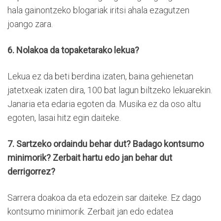
hala gainontzeko blogariak iritsi ahala ezagutzen
joango zara.
6. Nolakoa da topaketarako lekua?
Lekua ez da beti berdina izaten, baina gehienetan
jatetxeak izaten dira, 100 bat lagun biltzeko lekuarekin.
Janaria eta edaria egoten da. Musika ez da oso altu
egoten, lasai hitz egin daiteke.
7. Sartzeko ordaindu behar dut? Badago kontsumo
minimorik? Zerbait hartu edo jan behar dut
derrigorrez?
Sarrera doakoa da eta edozein sar daiteke. Ez dago
kontsumo minimorik. Zerbait jan edo edatea