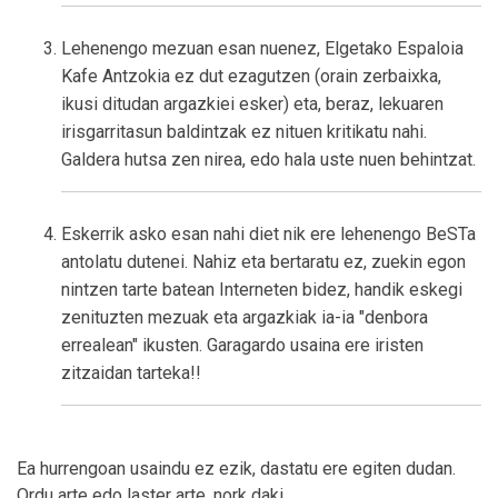
Lehenengo mezuan esan nuenez, Elgetako Espaloia
Kafe Antzokia ez dut ezagutzen (orain zerbaixka,
ikusi ditudan argazkiei esker) eta, beraz, lekuaren
irisgarritasun baldintzak ez nituen kritikatu nahi.
Galdera hutsa zen nirea, edo hala uste nuen behintzat.
Eskerrik asko esan nahi diet nik ere lehenengo BeSTa
antolatu dutenei. Nahiz eta bertaratu ez, zuekin egon
nintzen tarte batean Interneten bidez, handik eskegi
zenituzten mezuak eta argazkiak ia-ia "denbora
errealean" ikusten. Garagardo usaina ere iristen
zitzaidan tarteka!!
Ea hurrengoan usaindu ez ezik, dastatu ere egiten dudan.
Ordu arte edo laster arte, nork daki...