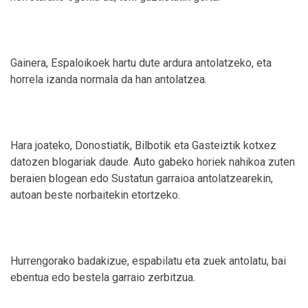
Gainera, Espaloikoek hartu dute ardura antolatzeko, eta
horrela izanda normala da han antolatzea.
Hara joateko, Donostiatik, Bilbotik eta Gasteiztik kotxez
datozen blogariak daude. Auto gabeko horiek nahikoa zuten
beraien blogean edo Sustatun garraioa antolatzearekin,
autoan beste norbaitekin etortzeko.
Hurrengorako badakizue, espabilatu eta zuek antolatu, bai
ebentua edo bestela garraio zerbitzua.