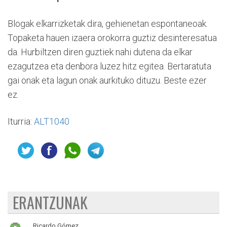
Blogak elkarrizketak dira, gehienetan espontaneoak.
Topaketa hauen izaera orokorra guztiz desinteresatua
da. Hurbiltzen diren guztiek nahi dutena da elkar
ezagutzea eta denbora luzez hitz egitea. Bertaratuta
gai onak eta lagun onak aurkituko dituzu. Beste ezer
ez.
Iturria:
ALT1040
ERANTZUNAK
Ricardo Gómez