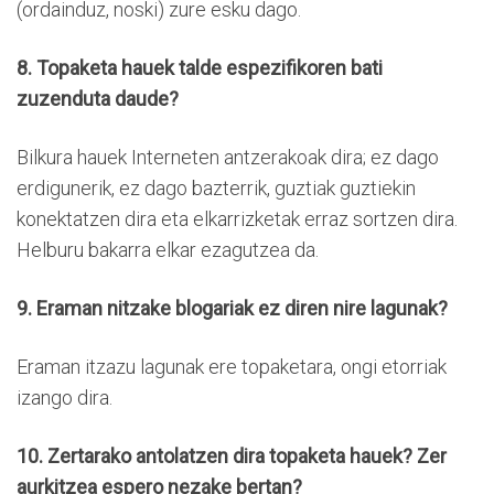
(ordainduz, noski) zure esku dago.
8. Topaketa hauek talde espezifikoren bati
zuzenduta daude?
Bilkura hauek Interneten antzerakoak dira; ez dago
erdigunerik, ez dago bazterrik, guztiak guztiekin
konektatzen dira eta elkarrizketak erraz sortzen dira.
Helburu bakarra elkar ezagutzea da.
9. Eraman nitzake blogariak ez diren nire lagunak?
Eraman itzazu lagunak ere topaketara, ongi etorriak
izango dira.
10. Zertarako antolatzen dira topaketa hauek? Zer
aurkitzea espero nezake bertan?