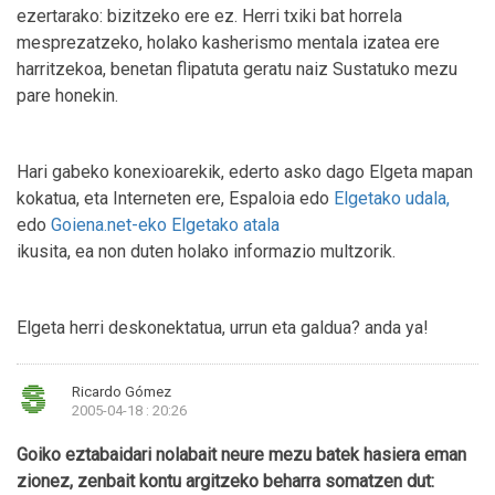
ezertarako: bizitzeko ere ez. Herri txiki bat horrela
mesprezatzeko, holako kasherismo mentala izatea ere
harritzekoa, benetan flipatuta geratu naiz Sustatuko mezu
pare honekin.
Hari gabeko konexioarekik, ederto asko dago Elgeta mapan
kokatua, eta Interneten ere, Espaloia edo
Elgetako udala,
edo
Goiena.net-eko Elgetako atala
ikusita, ea non duten holako informazio multzorik.
Elgeta herri deskonektatua, urrun eta galdua? anda ya!
Ricardo Gómez
2005-04-18 : 20:26
Goiko eztabaidari nolabait neure mezu batek hasiera eman
zionez, zenbait kontu argitzeko beharra somatzen dut: