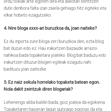
ordu txikiak arte egoten dira eta askotan sentitzen
dute denbora falta izan zaiela gehiago hitz egiteko eta
elkar hobeto ezagutzeko.
4. Nire bloga xxxx-ari buruzkoa da, joan naiteke?
Ez du inporta zure bloga zeri buruzkoa den, ezta blog
bat duzun edo ez. Hau irakurtzen bazaude arrazoi
nahikoa bada topaketara joateko. Blog bat baduzu edo
irakurtzen dituzun blogen egileak ezagutu nahi
badituzu joan zaitezke.
5. Ez naiz sekula horrelako topaketa batean egon.
Nola dakit zeintzuk diren blogariak?
Lehenengo aldia baldin bada, goiz joatea da egokiena.
Topaketaren hasieran lagun gutxiago egongo da eta