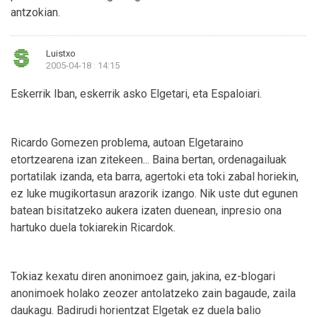
antzokian.
Luistxo
2005-04-18 : 14:15
Eskerrik Iban, eskerrik asko Elgetari, eta Espaloiari.
Ricardo Gomezen problema, autoan Elgetaraino
etortzearena izan zitekeen... Baina bertan, ordenagailuak
portatilak izanda, eta barra, agertoki eta toki zabal horiekin,
ez luke mugikortasun arazorik izango. Nik uste dut egunen
batean bisitatzeko aukera izaten duenean, inpresio ona
hartuko duela tokiarekin Ricardok.
Tokiaz kexatu diren anonimoez gain, jakina, ez-blogari
anonimoek holako zeozer antolatzeko zain bagaude, zaila
daukagu. Badirudi horientzat Elgetak ez duela balio