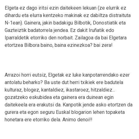
Elgeta ez dago iritsi ezin daitekeen lekuan (ze elurrik ez
dihardu eta elurra kentzeko makinak ez dabiltza distraituta
N-1ean). Gainera, jakin badakigu Bilbotik, Donostiatik eta
Gazteiztik badatorrela jendea. Ez dakit Iruñatik edo
Iparraldetik etorriko den norbait. Zailagoa da bai Elgetara
etortzea Bilbora baino, baina ezinezkoa? bai zera!
Arrazoi horri eutsiz, Elgetak ez luke kanpotarrendako ezer
antolatu beharko? Ba uste dut herri txikiek ere badutela
kulturaz, blogez, kantaldiez, ikastaroez, hitzaldiez...
gozatzeko eskubidea eta gainera era duinean egin
daitekeela era erakutsi da. Kanpotik jende asko etortzen da
gurera eta egon seguru Euskal blogarion lehen topaketa
honetara ere etorriko dela. Animo denoi!!