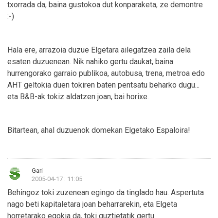
txorrada da, baina gustokoa dut konparaketa, ze demontre
:-)
Hala ere, arrazoia duzue Elgetara ailegatzea zaila dela
esaten duzuenean. Nik nahiko gertu daukat, baina
hurrengorako garraio publikoa, autobusa, trena, metroa edo
AHT geltokia duen tokiren baten pentsatu beharko dugu...
eta B&B-ak tokiz aldatzen joan, bai horixe.
Bitartean, ahal duzuenok domekan Elgetako Espaloira!
Gari
2005-04-17 : 11:05
Behingoz toki zuzenean egingo da tinglado hau. Aspertuta
nago beti kapitaletara joan beharrarekin, eta Elgeta
horretarako egokia da, toki guztietatik gertu.