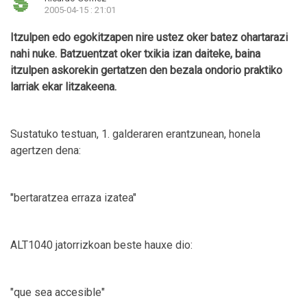
2005-04-15 : 21:01
Itzulpen edo egokitzapen nire ustez oker batez ohartarazi
nahi nuke. Batzuentzat oker txikia izan daiteke, baina
itzulpen askorekin gertatzen den bezala ondorio praktiko
larriak ekar litzakeena.
Sustatuko testuan, 1. galderaren erantzunean, honela
agertzen dena:
"bertaratzea erraza izatea"
ALT1040 jatorrizkoan beste hauxe dio:
"que sea accesible"