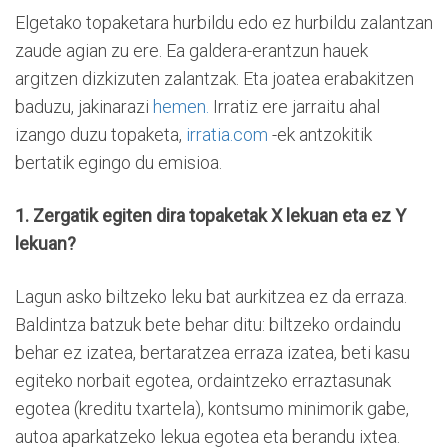
Elgetako topaketara hurbildu edo ez hurbildu zalantzan
zaude agian zu ere. Ea galdera-erantzun hauek
argitzen dizkizuten zalantzak. Eta joatea erabakitzen
baduzu, jakinarazi
hemen.
Irratiz ere jarraitu ahal
izango duzu topaketa,
irratia.com
-ek antzokitik
bertatik egingo du emisioa.
1. Zergatik egiten dira topaketak X lekuan eta ez Y
lekuan?
Lagun asko biltzeko leku bat aurkitzea ez da erraza.
Baldintza batzuk bete behar ditu: biltzeko ordaindu
behar ez izatea, bertaratzea erraza izatea, beti kasu
egiteko norbait egotea, ordaintzeko erraztasunak
egotea (kreditu txartela), kontsumo minimorik gabe,
autoa aparkatzeko lekua egotea eta berandu ixtea.