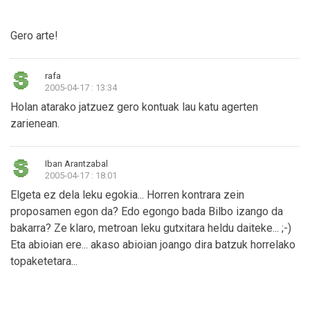
Gero arte!
rafa
2005-04-17 : 13:34
Holan atarako jatzuez gero kontuak lau katu agerten
zarienean.
Iban Arantzabal
2005-04-17 : 18:01
Elgeta ez dela leku egokia... Horren kontrara zein
proposamen egon da? Edo egongo bada Bilbo izango da
bakarra? Ze klaro, metroan leku gutxitara heldu daiteke... ;-)
Eta abioian ere... akaso abioian joango dira batzuk horrelako
topaketetara...