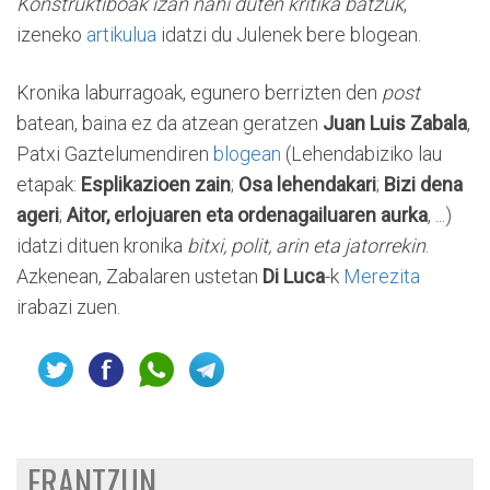
Konstruktiboak izan nahi duten kritika batzuk
,
izeneko
artikulua
idatzi du Julenek bere blogean.
Kronika laburragoak, egunero berrizten den
post
batean, baina ez da atzean geratzen
Juan Luis Zabala
,
Patxi Gaztelumendiren
blogean
(Lehendabiziko lau
etapak:
Esplikazioen zain
;
Osa lehendakari
;
Bizi dena
ageri
;
Aitor, erlojuaren eta ordenagailuaren aurka
, ...)
idatzi dituen kronika
bitxi, polit, arin eta jatorrekin
.
Azkenean, Zabalaren ustetan
Di Luca
-k
Merezita
irabazi zuen.
ERANTZUN