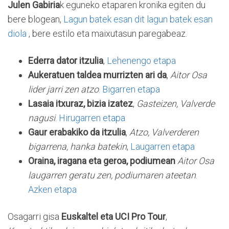
Julen Gabiria
k eguneko etaparen kronika egiten du
bere blogean,
Lagun batek esan dit lagun batek esan
diola
, bere estilo eta maixutasun paregabeaz.
Ederra dator itzulia
,
Lehenengo etapa
Aukeratuen taldea murrizten ari da
,
Aitor Osa
lider jarri zen atzo
.
Bigarren etapa
Lasaia itxuraz, bizia izatez
,
Gasteizen, Valverde
nagusi
.
Hirugarren etapa
Gaur erabakiko da itzulia
,
Atzo, Valverderen
bigarrena, hanka batekin
,
Laugarren etapa
Oraina, iragana eta geroa, podiumean
Aitor Osa
laugarren geratu zen, podiumaren ateetan
.
Azken etapa
Osagarri gisa
Euskaltel eta UCI Pro Tour
,