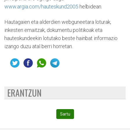
www.argia.com/hauteskund2005
helbidean.
Hautagaien eta alderdien webguneetara loturak,
inkesten emaitzak, dokumentu politikoak eta
hauteskundeekin lotutako beste hainbat informazio
izango duzu atal berri horretan.
ERANTZUN
Sartu