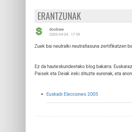
ERANTZUNAK
doobsie
2005-04-04 : 17:59
Zuek bai neutralki neutraltasuna zertifikatzen be
Ez da hauteskundeetako blog bakarra. Euskaraz e
Paisek eta Deiak ireki dituzte eurenak, eta ano
Euskadi Elecciones 2005