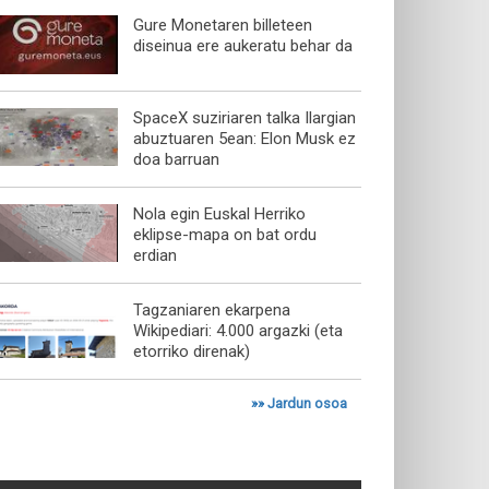
Gure Monetaren billeteen
diseinua ere aukeratu behar da
SpaceX suziriaren talka Ilargian
abuztuaren 5ean: Elon Musk ez
doa barruan
Nola egin Euskal Herriko
eklipse-mapa on bat ordu
erdian
Tagzaniaren ekarpena
Wikipediari: 4.000 argazki (eta
etorriko direnak)
»»
Jardun osoa