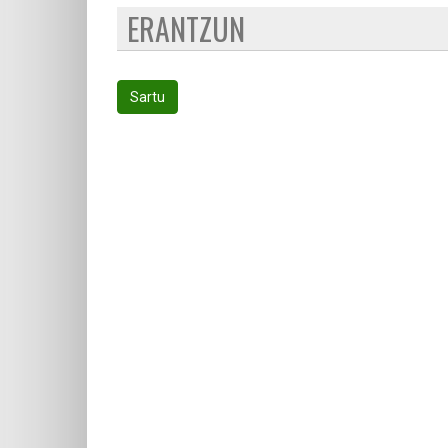
ERANTZUN
Sartu