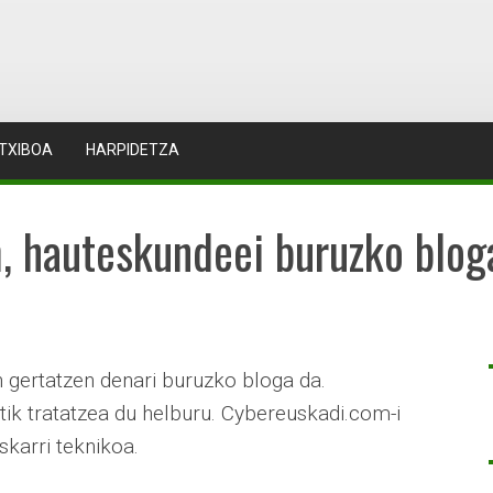
TXIBOA
HARPIDETZA
, hauteskundeei buruzko blog
 gertatzen denari buruzko bloga da.
ik tratatzea du helburu. Cybereuskadi.com-i
skarri teknikoa.