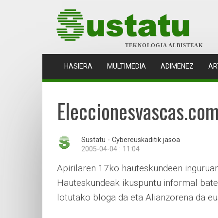
TEKNOLOGIA ALBISTEAK
(CURRENT)
HASIERA
MULTIMEDIA
ADIMENEZ
AR
Eleccionesvascas.com
Sustatu - Cybereuskaditik jasoa
2005-04-04 : 11:04
Apirilaren 17ko hauteskundeen inguruan
Hauteskundeak ikuspuntu informal batet
lotutako bloga da eta Alianzorena da eu