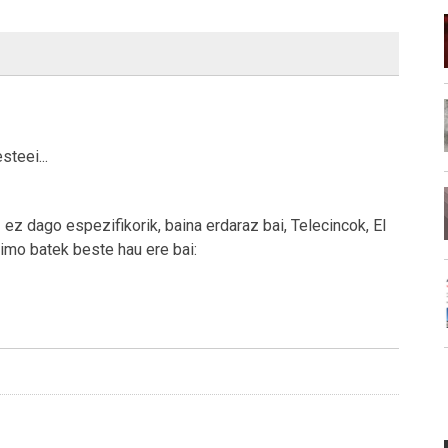
steei...
z dago espezifikorik, baina erdaraz bai, Telecincok, El
nimo batek beste hau ere bai: