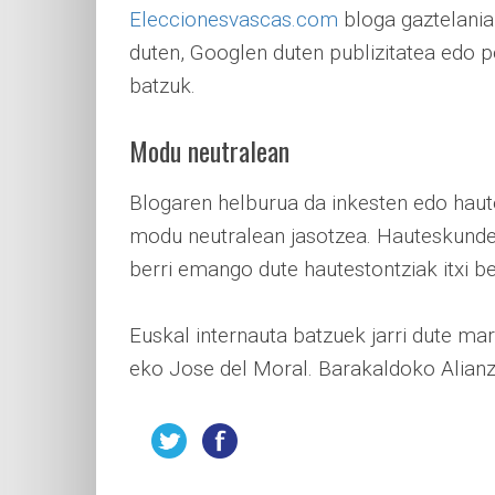
Eleccionesvascas.com
bloga gaztelaniaz
duten, Googlen duten publizitatea edo po
batzuk.
Modu neutralean
Blogaren helburua da inkesten edo hau
modu neutralean jasotzea. Hauteskunde
berri emango dute hautestontziak itxi be
Euskal internauta batzuek jarri dute ma
eko Jose del Moral. Barakaldoko Alianz