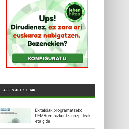
AZKEN ARTIKULUAK
Ekitaldiak programatzeko
UEMAren hizkuntza irizpideak
eta gida