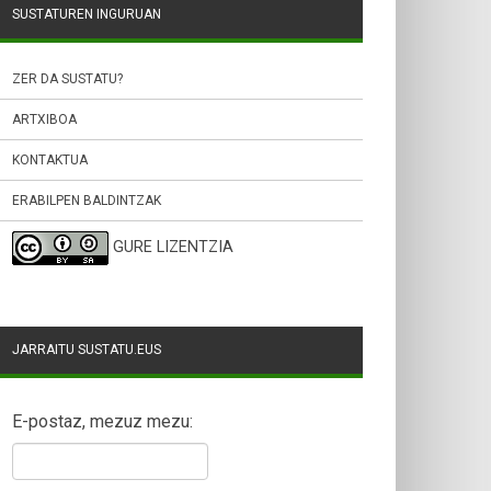
SUSTATUREN INGURUAN
ZER DA SUSTATU?
ARTXIBOA
KONTAKTUA
ERABILPEN BALDINTZAK
GURE LIZENTZIA
JARRAITU SUSTATU.EUS
E-postaz, mezuz mezu: