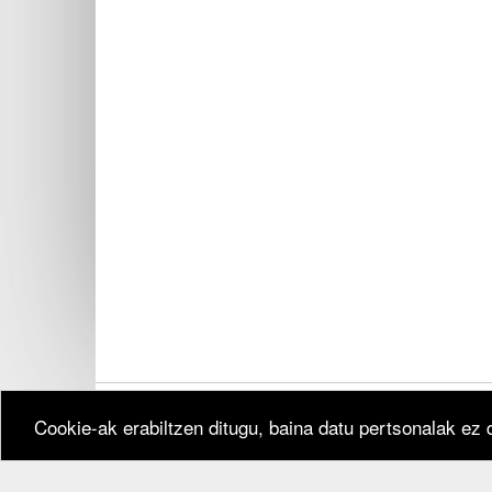
Cookie-ak erabiltzen ditugu, baina datu pertsonalak ez