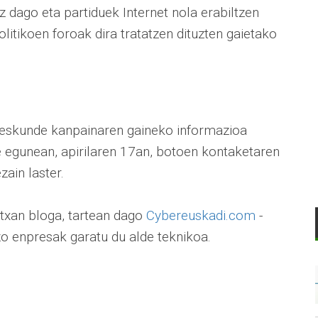
 dago eta partiduek Internet nola erabiltzen
litikoen foroak dira tratatzen dituzten gaietako
teskunde kanpainaren gaineko informazioa
 egunean, apirilaren 17an, botoen kontaketaren
zain laster.
rtxan bloga, tartean dago
Cybereuskadi.com
-
o enpresak garatu du alde teknikoa.