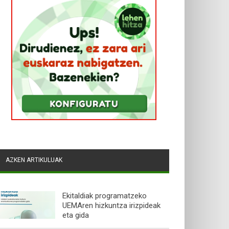
AZKEN ARTIKULUAK
Ekitaldiak programatzeko
UEMAren hizkuntza irizpideak
eta gida