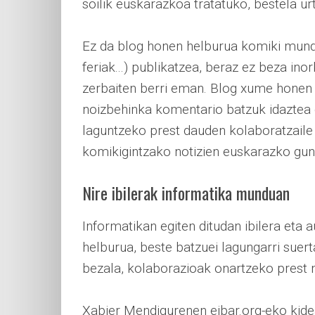
soilik euskarazkoa tratatuko, bestela ur
Ez da blog honen helburua komiki mundu
feriak...) publikatzea, beraz ez beza ino
zerbaiten berri eman. Blog xume honen b
noizbehinka komentario batzuk idaztea d
laguntzeko prest dauden kolaboratzaile 
komikigintzako notizien euskarazko gun
Nire ibilerak informatika munduan
Informatikan egiten ditudan ibilera eta 
helburua, beste batzuei lagungarri sue
bezala, kolaborazioak onartzeko prest 
Xabier Mendigurenen eibar.org-eko kid