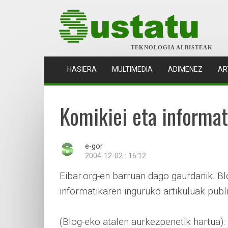
TEKNOLOGIA ALBISTEAK
(CURRENT)
HASIERA
MULTIMEDIA
ADIMENEZ
AR
Komikiei eta informat
e-gor
2004-12-02 : 16:12
Eibar.org-en barruan dago gaurdanik. B
informatikaren inguruko artikuluak publ
(Blog-eko atalen aurkezpenetik hartua):