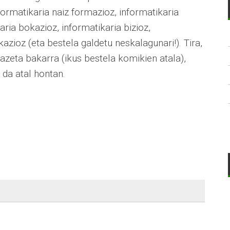
ormatikaria naiz formazioz, informatikaria
karia bokazioz, informatikaria bizioz,
zioz (eta bestela galdetu neskalagunari!). Tira,
fazeta bakarra (ikus bestela komikien atala),
o da atal hontan.