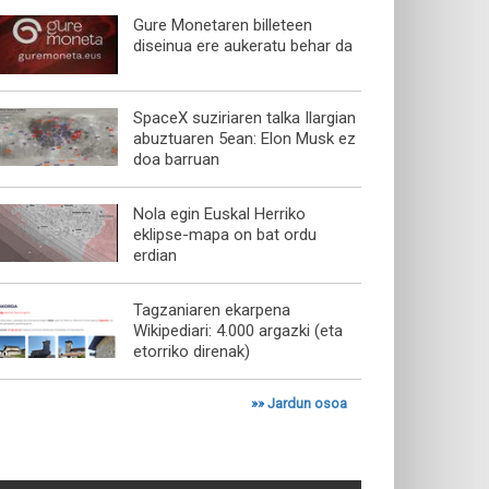
Gure Monetaren billeteen
diseinua ere aukeratu behar da
SpaceX suziriaren talka Ilargian
abuztuaren 5ean: Elon Musk ez
doa barruan
Nola egin Euskal Herriko
eklipse-mapa on bat ordu
erdian
Tagzaniaren ekarpena
Wikipediari: 4.000 argazki (eta
etorriko direnak)
»»
Jardun osoa