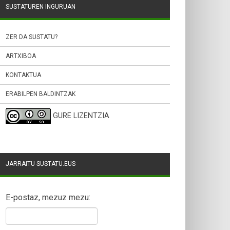
SUSTATUREN INGURUAN
ZER DA SUSTATU?
ARTXIBOA
KONTAKTUA
ERABILPEN BALDINTZAK
GURE LIZENTZIA
JARRAITU SUSTATU.EUS
E-postaz, mezuz mezu: