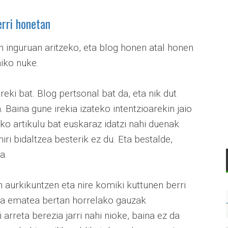
rri honetan
 inguruan aritzeko, eta blog honen atal honen
iko nuke.
ireki bat. Blog pertsonal bat da, eta nik dut
Baina gune irekia izateko intentzioarekin jaio
ko artikulu bat euskaraz idatzi nahi duenak
ri bidaltzea besterik ez du. Eta bestalde,
a.
 aurkikuntzen eta nire komiki kuttunen berri
ra ematea bertan horrelako gauzak
arreta berezia jarri nahi nioke, baina ez da