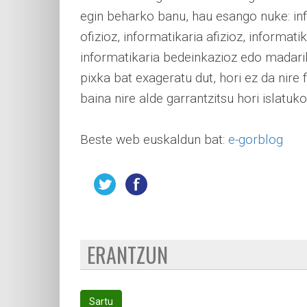
egin beharko banu, hau esango nuke: inf
ofizioz, informatikaria afizioz, informati
informatikaria bedeinkazioz edo madarika
pixka bat exageratu dut, hori ez da nire 
baina nire alde garrantzitsu hori islatuk
Beste web euskaldun bat:
e-gorblog
ERANTZUN
Sartu