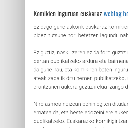
Komikien inguruan euskaraz
weblog be
Ez dago gune askorik euskaraz komikien
bidez hutsune hori betetzen lagundu nah
Ez guztiz, noski, zeren ez da foro guztiz 
bertan publikatzeko ardura eta baimena. 
da gune hau, eta komikiren baten inguru
ateak zabalik ditu hemen publikatzeko, ni
erantzunen aukera guztiz irekia izango d
Nire asmoa noizean behin egiten ditudan
ematea da, eta beste edozeini ere auke
publikatzeko. Euskarazko komikigintzari 