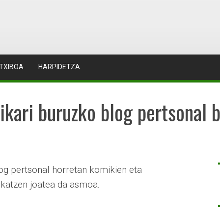
TXIBOA
HARPIDETZA
ikari buruzko blog pertsonal b
log pertsonal horretan komikien eta
ikatzen joatea da asmoa.