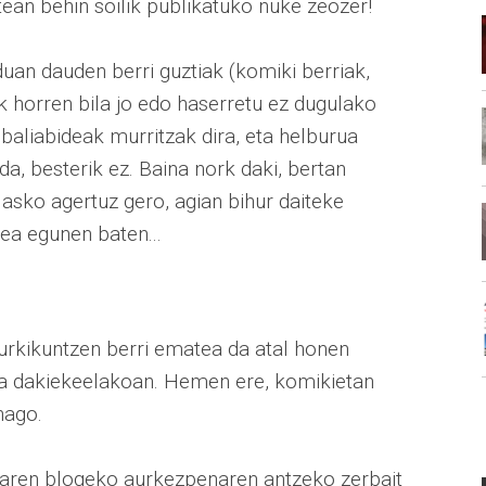
tean behin soilik publikatuko nuke zeozer!
an dauden berri guztiak (komiki berriak,
rk horren bila jo edo haserretu ez dugulako
aliabideak murritzak dira, eta helburua
a, besterik ez. Baina nork daki, bertan
asko agertuz gero, agian bihur daiteke
ea egunen baten...
aurkikuntzen berri ematea da atal honen
rta dakiekeelakoan. Hemen ere, komikietan
nago.
earen blogeko aurkezpenaren antzeko zerbait