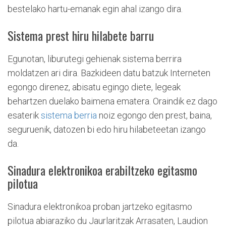
bestelako hartu-emanak egin ahal izango dira.
Sistema prest hiru hilabete barru
Egunotan, liburutegi gehienak sistema berrira
moldatzen ari dira. Bazkideen datu batzuk Interneten
egongo direnez, abisatu egingo diete, legeak
behartzen duelako baimena ematera. Oraindik ez dago
esaterik
sistema berria
noiz egongo den prest, baina,
seguruenik, datozen bi edo hiru hilabeteetan izango
da.
Sinadura elektronikoa erabiltzeko egitasmo
pilotua
Sinadura elektronikoa proban jartzeko egitasmo
pilotua abiaraziko du Jaurlaritzak Arrasaten, Laudion