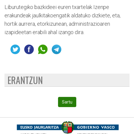
Liburutegiko bazkideei euren txartelak Izenpe
erakundeak jaulkitakoengatik aldatuko dizkiete, eta,
hortik aurrera, etorkizunean, administrazioaren
izapideetan erabili ahal izango dira.
ERANTZUN
Sartu