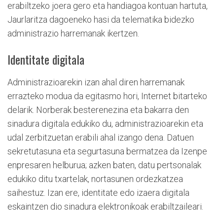
erabiltzeko joera gero eta handiagoa kontuan hartuta,
Jaurlaritza dagoeneko hasi da telematika bidezko
administrazio harremanak ikertzen.
Identitate digitala
Administrazioarekin izan ahal diren harremanak
errazteko modua da egitasmo hori, Internet bitarteko
delarik. Norberak besterenezina eta bakarra den
sinadura digitala edukiko du, administrazioarekin eta
udal zerbitzuetan erabili ahal izango dena. Datuen
sekretutasuna eta segurtasuna bermatzea da Izenpe
enpresaren helburua; azken baten, datu pertsonalak
edukiko ditu txartelak, nortasunen ordezkatzea
saihestuz. Izan ere, identitate edo izaera digitala
eskaintzen dio sinadura elektronikoak erabiltzaileari.