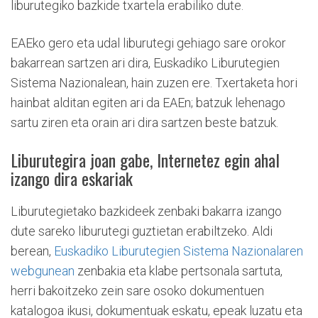
liburutegiko bazkide txartela erabiliko dute.
EAEko gero eta udal liburutegi gehiago sare orokor
bakarrean sartzen ari dira, Euskadiko Liburutegien
Sistema Nazionalean, hain zuzen ere. Txertaketa hori
hainbat alditan egiten ari da EAEn; batzuk lehenago
sartu ziren eta orain ari dira sartzen beste batzuk.
Liburutegira joan gabe, Internetez egin ahal
izango dira eskariak
Liburutegietako bazkideek zenbaki bakarra izango
dute sareko liburutegi guztietan erabiltzeko. Aldi
berean,
Euskadiko Liburutegien Sistema Nazionalaren
webgunean
zenbakia eta klabe pertsonala sartuta,
herri bakoitzeko zein sare osoko dokumentuen
katalogoa ikusi, dokumentuak eskatu, epeak luzatu eta