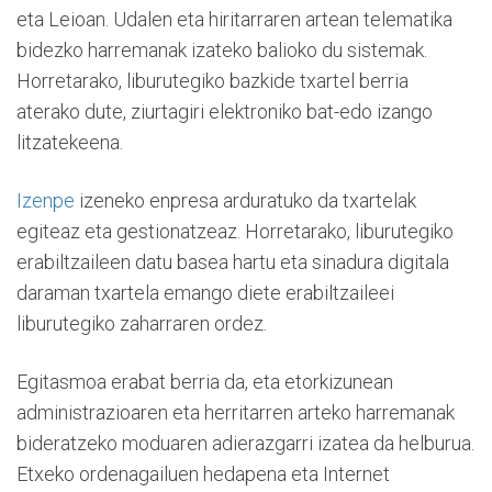
eta Leioan. Udalen eta hiritarraren artean telematika
bidezko harremanak izateko balioko du sistemak.
Horretarako, liburutegiko bazkide txartel berria
aterako dute, ziurtagiri elektroniko bat-edo izango
litzatekeena.
Izenpe
izeneko enpresa arduratuko da txartelak
egiteaz eta gestionatzeaz. Horretarako, liburutegiko
erabiltzaileen datu basea hartu eta sinadura digitala
daraman txartela emango diete erabiltzaileei
liburutegiko zaharraren ordez.
Egitasmoa erabat berria da, eta etorkizunean
administrazioaren eta herritarren arteko harremanak
bideratzeko moduaren adierazgarri izatea da helburua.
Etxeko ordenagailuen hedapena eta Internet