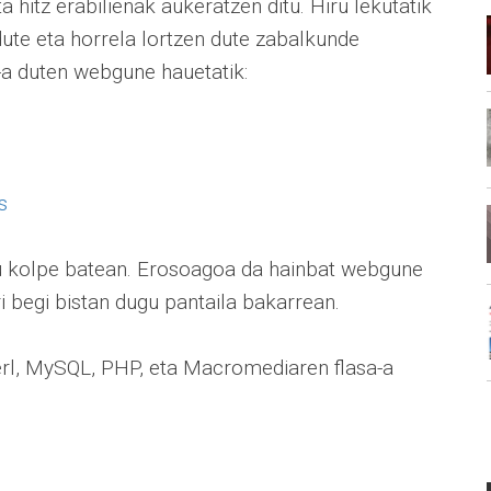
 hitz erabilienak aukeratzen ditu. Hiru lekutatik
dute eta horrela lortzen dute zabalkunde
-a duten webgune hauetatik:
s
ugu kolpe batean. Erosoagoa da hainbat webgune
ri begi bistan dugu pantaila bakarrean.
erl, MySQL, PHP, eta Macromediaren flasa-a