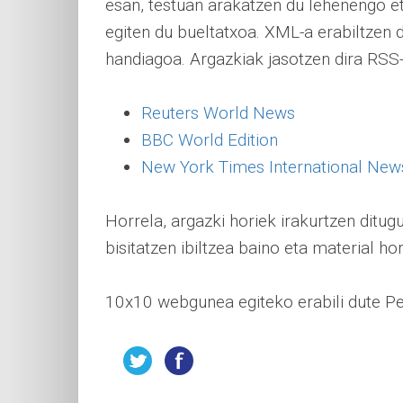
esan, testuan arakatzen du lehenengo eta
egiten du bueltatxoa. XML-a erabiltzen 
handiagoa. Argazkiak jasotzen dira RSS
Reuters World News
BBC World Edition
New York Times International New
Horrela, argazki horiek irakurtzen dit
bisitatzen ibiltzea baino eta material ho
10x10 webgunea egiteko erabili dute P