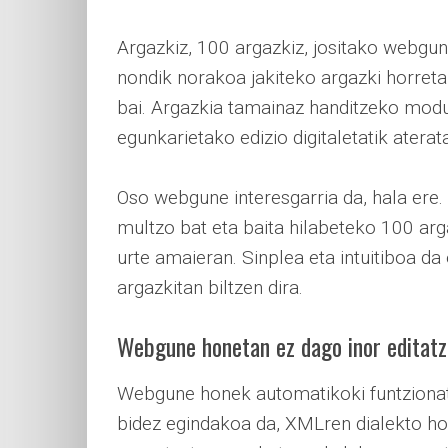
Argazkiz, 100 argazkiz, jositako webgu
nondik norakoa jakiteko argazki horreta
bai. Argazkia tamainaz handitzeko modu
egunkarietako edizio digitaletatik atera
Oso webgune interesgarria da, hala ere
multzo bat eta baita hilabeteko 100 arg
urte amaieran. Sinplea eta intuitiboa da
argazkitan biltzen dira.
Webgune honetan ez dago inor editat
Webgune honek automatikoki funtzionat
bidez egindakoa da, XMLren dialekto hor