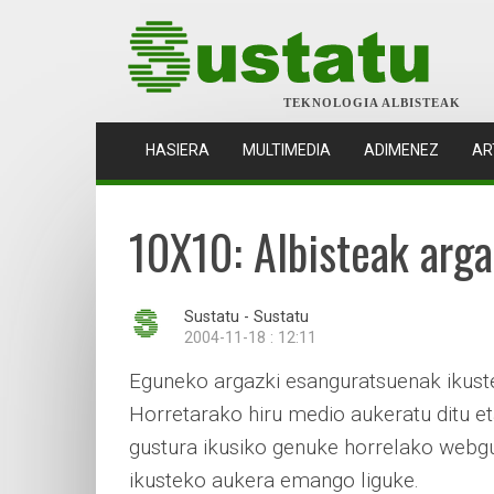
TEKNOLOGIA ALBISTEAK
(CURRENT)
HASIERA
MULTIMEDIA
ADIMENEZ
AR
10X10: Albisteak arga
Sustatu - Sustatu
2004-11-18 : 12:11
Eguneko argazki esanguratsuenak ikus
Horretarako hiru medio aukeratu ditu et
gustura ikusiko genuke horrelako webgu
ikusteko aukera emango liguke.