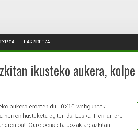
TXIBOA
HARPIDETZA
zkitan ikusteko aukera, kolpe
teko aukera ematen du 10X10 webguneak.
a horren hustuketa egiten du. Euskal Herrian ere
neren bat. Gure pena eta pozak argazkitan