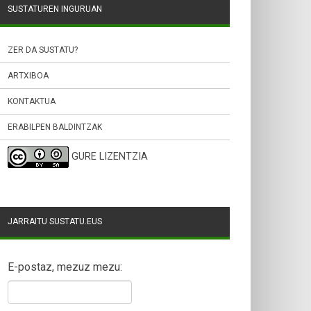
SUSTATUREN INGURUAN
ZER DA SUSTATU?
ARTXIBOA
KONTAKTUA
ERABILPEN BALDINTZAK
GURE LIZENTZIA
JARRAITU SUSTATU.EUS
E-postaz, mezuz mezu: