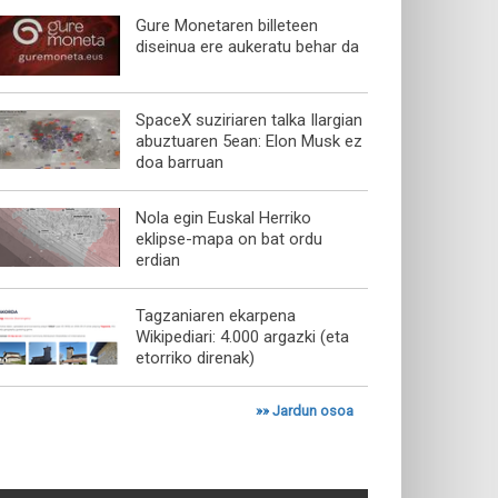
Gure Monetaren billeteen
diseinua ere aukeratu behar da
SpaceX suziriaren talka Ilargian
abuztuaren 5ean: Elon Musk ez
doa barruan
Nola egin Euskal Herriko
eklipse-mapa on bat ordu
erdian
Tagzaniaren ekarpena
Wikipediari: 4.000 argazki (eta
etorriko direnak)
»»
Jardun osoa