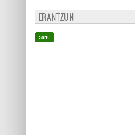
ERANTZUN
Sartu