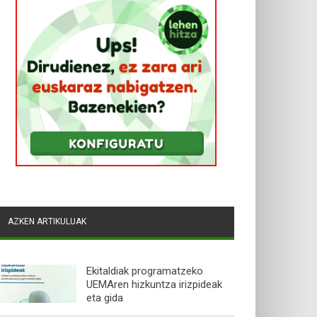
AZKEN ARTIKULUAK
Ekitaldiak programatzeko
UEMAren hizkuntza irizpideak
eta gida