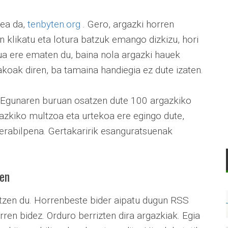
nea da,
tenbyten.org
. Gero, argazki horren
n klikatu eta lotura batzuk emango dizkizu, hori
a ere ematen du, baina nola argazki hauek
takoak diren, ba tamaina handiegia ez dute izaten.
. Egunaren buruan osatzen dute 100 argazkiko
azkiko multzoa eta urtekoa ere egingo dute,
 erabilpena. Gertakaririk esanguratsuenak
zen
zen du. Horrenbeste bider aipatu dugun RSS
ren bidez. Orduro berrizten dira argazkiak. Egia