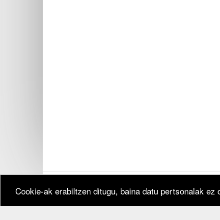
Cookie-ak erabiltzen ditugu, baina datu pertsonalak ez