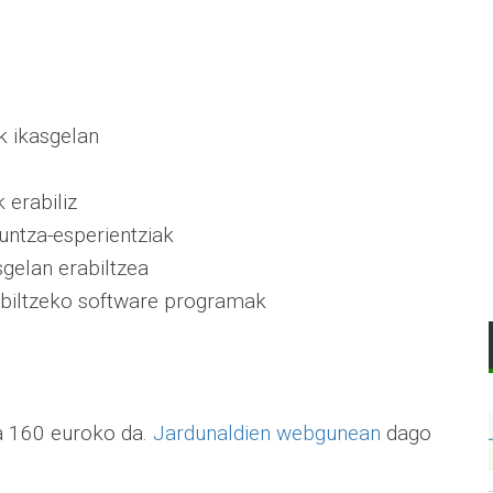
k ikasgelan
 erabiliz
untza-esperientziak
sgelan erabiltzea
abiltzeko software programak
a 160 euroko da.
Jardunaldien webgunean
dago