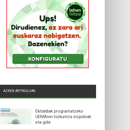
AZKEN ARTIKULUAK
Ekitaldiak programatzeko
UEMAren hizkuntza irizpideak
eta gida