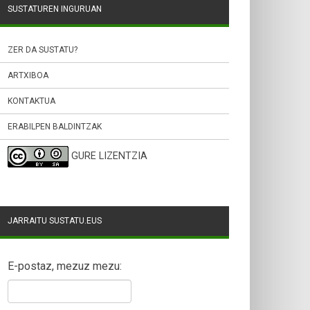
SUSTATUREN INGURUAN
ZER DA SUSTATU?
ARTXIBOA
KONTAKTUA
ERABILPEN BALDINTZAK
GURE LIZENTZIA
JARRAITU SUSTATU.EUS
E-postaz, mezuz mezu: