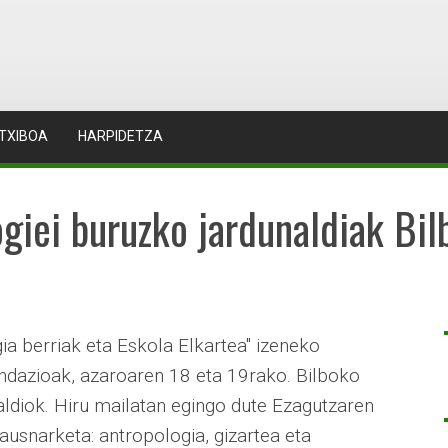
TXIBOA
HARPIDETZA
giei buruzko jardunaldiak Bil
ia berriak eta Eskola Elkartea" izeneko
undazioak, azaroaren 18 eta 19rako. Bilboko
aldiok. Hiru mailatan egingo dute Ezagutzaren
usnarketa: antropologia, gizartea eta