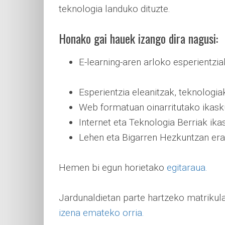
teknologia landuko dituzte.
Honako gai hauek izango dira nagusi:
E-learning-aren arloko esperientzia
Esperientzia eleanitzak, teknologiak
Web formatuan oinarritutako ikask
Internet eta Teknologia Berriak ika
Lehen eta Bigarren Hezkuntzan er
Hemen bi egun horietako
egitaraua.
Jardunaldietan parte hartzeko matrikul
izena emateko orria.