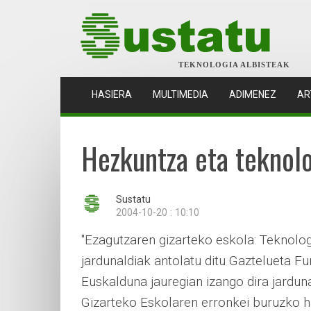
TEKNOLOGIA ALBISTEAK
(CURRENT)
HASIERA
MULTIMEDIA
ADIMENEZ
AR
Hezkuntza eta teknolo
Sustatu
2004-10-20 : 10:10
"Ezagutzaren gizarteko eskola: Teknolog
jardunaldiak antolatu ditu Gaztelueta F
Euskalduna jauregian izango dira jardun
Gizarteko Eskolaren erronkei buruzko ha