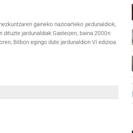
hezkuntzaren gaineko nazioarteko jardunaldiok,
n dituzte jardunaldiak Gasteizen, baina 2000n
oren, Bilbon egingo dute jardunaldion VI edizioa.