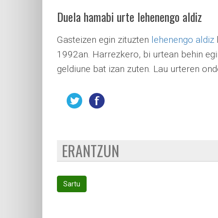
Duela hamabi urte lehenengo aldiz
Gasteizen egin zituzten
lehenengo aldiz
1992an. Harrezkero, bi urtean behin egi
geldiune bat izan zuten. Lau urteren ond
ERANTZUN
Sartu