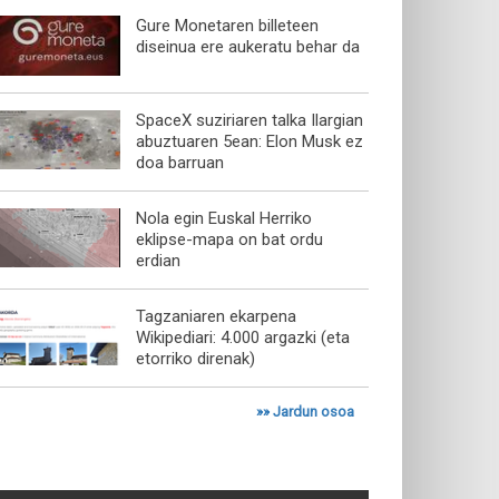
Gure Monetaren billeteen
diseinua ere aukeratu behar da
SpaceX suziriaren talka Ilargian
abuztuaren 5ean: Elon Musk ez
doa barruan
Nola egin Euskal Herriko
eklipse-mapa on bat ordu
erdian
Tagzaniaren ekarpena
Wikipediari: 4.000 argazki (eta
etorriko direnak)
»»
Jardun osoa