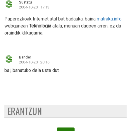
Sustatu
2004-10-20 : 17:13
Paperezkoak Internet atal bat badauka, baina
matraka.info
webgunean
Teknologia
atala, menuan dagoen arren, ez da
oraindik klikagarria.
Bander
2004-10-20 : 20:16
bai, banatuko dela uste dut
ERANTZUN