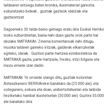
taldearen entsegu baten kronika, ikasmaterial garestia
eskuratzeko bideak... guztiak gazteok idatziak eta
gazteontzat.
Dagoeneko 30 talde baino gehiago eratu dira Euskal Herriko
txoko ezberdinetan, baina nahi duen gazte orok parte har
dezake MATRAKAn. Zinema komentarioak nahi ditugu,
musika taldeen gaineko iritziak, galderak elkarrizketak
egiteko, ideiak... Guztion parte-hartzea ezinbestekoa da
MATRAKA gazte, parte-hartzaile, fresko, iritzi bilgune eta
mezu emaile izan dadin.
MATRAKAk 16 orrialde izango ditu, guztiak koloretan.
Asteazkenero BERRIArekin banatuko da (25.000 ale), eta
ostegunero, eskura eta doan, unibertsitateetan eta lanbide
heziketako hainbat ikastetxetan (30.000 ale). Guztira 55.000
ale banatuko dira.