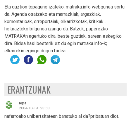
Eta guztion topagune izateko, matraka.info webgunea sortu
da. Agenda osatzeko eta marrazkiak, argazkiak,
komentarioak, erreportaiak, elkarrizketak, kritikak...
helarazteko bilgunea izango da. Batzuk, paperezko
MATRAKAn agertuko dira; beste guztiak, sarean eskegiko
dira. Bidea hasi besterik ez du egin matraka.info-k;
elkarrekin egingo dugun bidea.
ERANTZUNAK
iepa
2004-10-19 : 23:58
nafarroako unibertsitatean banatuko al da?pribatuan diot.