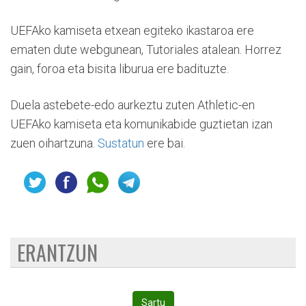
UEFAko kamiseta etxean egiteko ikastaroa ere
ematen dute webgunean, Tutoriales atalean. Horrez
gain, foroa eta bisita liburua ere badituzte.
Duela astebete-edo aurkeztu zuten Athletic-en
UEFAko kamiseta eta komunikabide guztietan izan
zuen oihartzuna.
Sustatun
ere bai.
ERANTZUN
Sartu