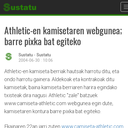
Athletic-en kamisetaren webgunea;
barre pixka bat egiteko
Sustatu - Sustatu
2004-06-30 : 10:06
Athletic-en kamiseta berriak hautsak harrotu ditu, eta
ondo harrotu gainera. Aldekoak eta kontrakoak ditu
kamisetak, baina kamiseta berriaren harira egindako
txisteak dira nagusi. Athletic "zale" batzuek
www.camiseta-athletic.com webgunea egin dute,
kamisetaren kontura barre pixka bat egiteko.
Ekainaren 22an jarri zuten
www.camiseta-athletic.com