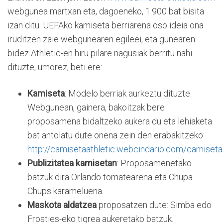
webgunea martxan eta, dagoeneko, 1.900 bat bisita
izan ditu. UEFAko kamiseta berriarena oso ideia ona
iruditzen zaie webgunearen egileei, eta gunearen
bidez Athletic-en hiru pilare nagusiak berritu nahi
dituzte, umorez, beti ere:
Kamiseta
: Modelo berriak aurkeztu dituzte.
Webgunean, gainera, bakoitzak bere
proposamena bidaltzeko aukera du eta lehiaketa
bat antolatu dute onena zein den erabakitzeko:
http://camisetaathletic.webcindario.com/camiseta
Publizitatea kamisetan
: Proposamenetako
batzuk dira Orlando tomatearena eta Chupa
Chups karameluena.
Maskota aldatzea
proposatzen dute: Simba edo
Frosties-eko tigrea aukeretako batzuk.