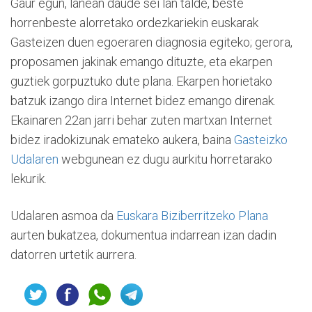
Gaur egun, lanean daude sei lan talde, beste
horrenbeste alorretako ordezkariekin euskarak
Gasteizen duen egoeraren diagnosia egiteko; gerora,
proposamen jakinak emango dituzte, eta ekarpen
guztiek gorpuztuko dute plana. Ekarpen horietako
batzuk izango dira Internet bidez emango direnak.
Ekainaren 22an jarri behar zuten martxan Internet
bidez iradokizunak emateko aukera, baina
Gasteizko
Udalaren
webgunean ez dugu aurkitu horretarako
lekurik.
Udalaren asmoa da
Euskara Biziberritzeko Plana
aurten bukatzea, dokumentua indarrean izan dadin
datorren urtetik aurrera.