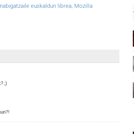
abigatzaile euskaldun librea, Mozilla.
? ;)
sun?!