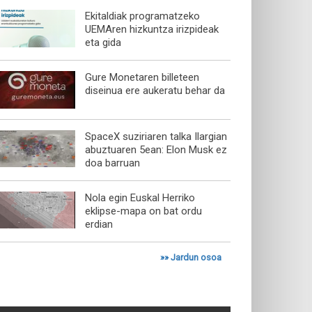
Ekitaldiak programatzeko
UEMAren hizkuntza irizpideak
eta gida
Gure Monetaren billeteen
diseinua ere aukeratu behar da
SpaceX suziriaren talka Ilargian
abuztuaren 5ean: Elon Musk ez
doa barruan
Nola egin Euskal Herriko
eklipse-mapa on bat ordu
erdian
»»
Jardun osoa