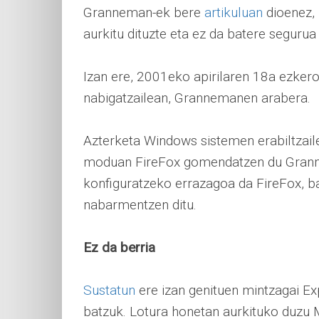
Granneman-ek bere
artikuluan
dioenez, 
aurkitu dituzte eta ez da batere segurua 
Izan ere, 2001eko apirilaren 18a ezkero
nabigatzailean, Grannemanen arabera.
Azterketa Windows sistemen erabiltzaile
moduan FireFox gomendatzen du Granne
konfiguratzeko errazagoa da FireFox, ba
nabarmentzen ditu.
Ez da berria
Sustatun
ere izan genituen mintzagai Exp
batzuk. Lotura honetan aurkituko duzu M