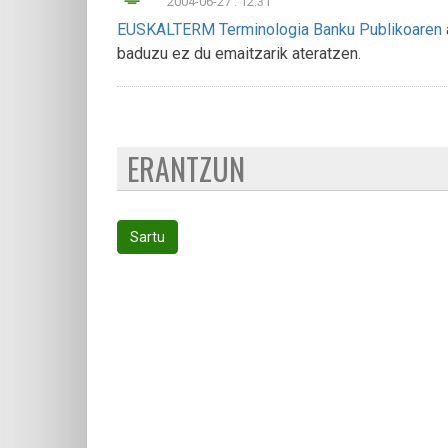
2004-06-27 : 12:31
EUSKALTERM Terminologia Banku Publikoaren
baduzu ez du emaitzarik ateratzen.
ERANTZUN
Sartu