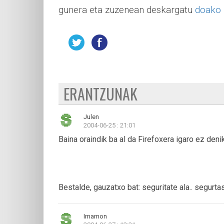
gunera eta zuzenean deskargatu
doako n
ERANTZUNAK
Julen
2004-06-25 : 21:01
Baina oraindik ba al da Firefoxera igaro ez denik
Bestalde, gauzatxo bat: seguritate ala.. segurta
Imamon