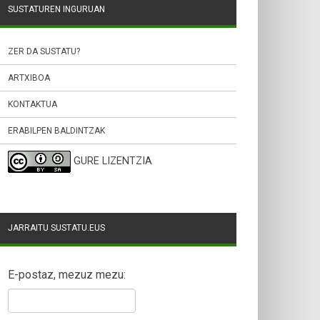
SUSTATUREN INGURUAN
ZER DA SUSTATU?
ARTXIBOA
KONTAKTUA
ERABILPEN BALDINTZAK
GURE LIZENTZIA
JARRAITU SUSTATU.EUS
E-postaz, mezuz mezu: