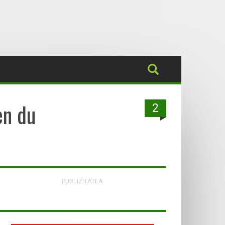
en du
2
PUBLIZITATEA