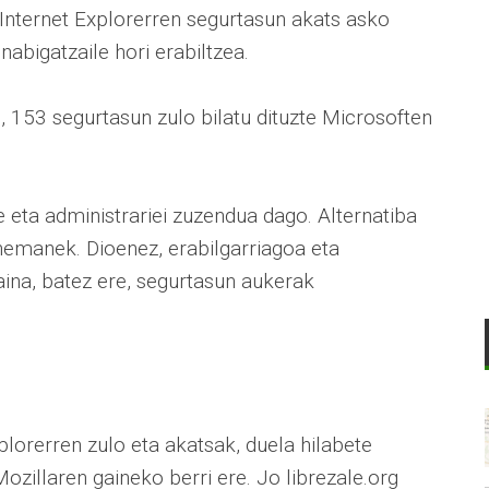
Internet Explorerren segurtasun akats asko
nabigatzaile hori erabiltzea.
, 153 segurtasun zulo bilatu dituzte Microsoften
 eta administrariei zuzendua dago. Alternatiba
manek. Dioenez, erabilgarriagoa eta
ina, batez ere, segurtasun aukerak
lorerren zulo eta akatsak, duela hilabete
ozillaren gaineko berri ere. Jo librezale.org