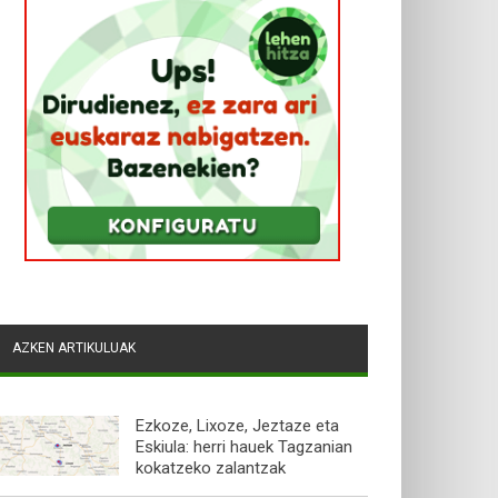
AZKEN ARTIKULUAK
Ezkoze, Lixoze, Jeztaze eta
Eskiula: herri hauek Tagzanian
kokatzeko zalantzak