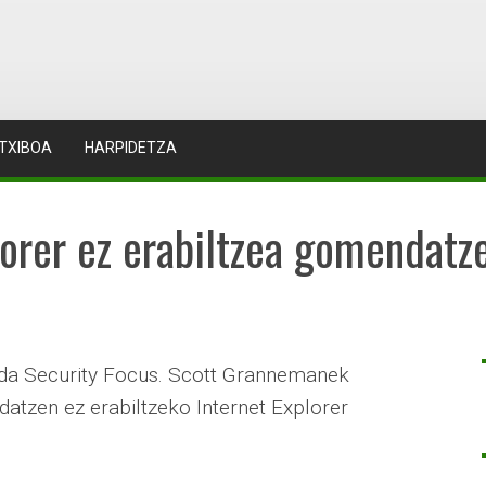
TXIBOA
HARPIDETZA
orer ez erabiltzea gomendatz
da Security Focus. Scott Grannemanek
datzen ez erabiltzeko Internet Explorer