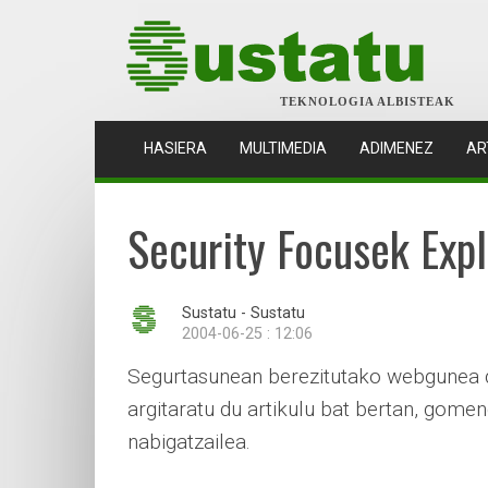
TEKNOLOGIA ALBISTEAK
(CURRENT)
HASIERA
MULTIMEDIA
ADIMENEZ
AR
Security Focusek Expl
Sustatu - Sustatu
2004-06-25 : 12:06
Segurtasunean berezitutako webgunea 
argitaratu du artikulu bat bertan, gomen
nabigatzailea.