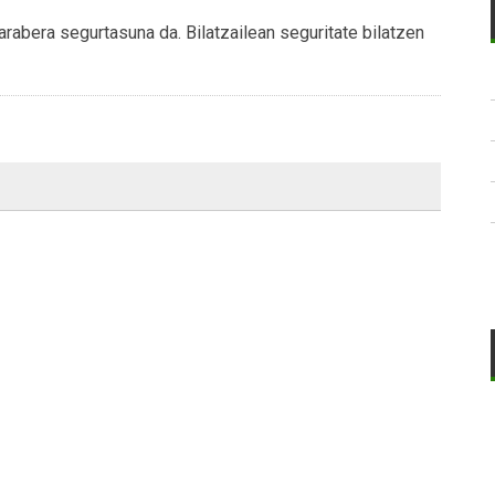
arabera segurtasuna da. Bilatzailean seguritate bilatzen