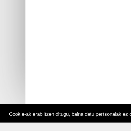
Cookie-ak erabiltzen ditugu, baina datu pertsonalak ez